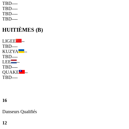
TBD
--
--
TBD
--
--
TBD
--
--
TBD
--
--
HUITIÈMES (B)
LIGEE
--
TBD
--
--
KUZYA
--
TBD
--
--
LEE
--
TBD
--
--
QUAKE
--
TBD
--
--
16
Danseurs Qualifiés
12