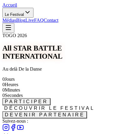
Accueil
Le Festival
Médias
Blog
Live
FAQ
Contact
TOGO 2026
All STAR BATTLE
INTERNATIONAL
Au delà De la Danse
0
Jours
0
Heures
0
Minutes
0
Secondes
PARTICIPER
DÉCOUVRIR LE FESTIVAL
DEVENIR PARTENAIRE
Suivez-nous :