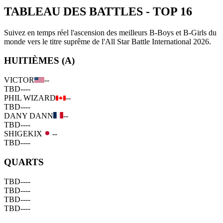
TABLEAU DES BATTLES
-
TOP 16
Suivez en temps réel l'ascension des meilleurs B-Boys et B-Girls du
monde vers le titre suprême de l'All Star Battle International 2026.
HUITIÈMES (A)
VICTOR
--
TBD
--
--
PHIL WIZARD
--
TBD
--
--
DANY DANN
--
TBD
--
--
SHIGEKIX
--
TBD
--
--
QUARTS
TBD
--
--
TBD
--
--
TBD
--
--
TBD
--
--