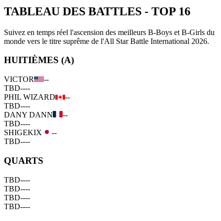
TABLEAU DES BATTLES
-
TOP 16
Suivez en temps réel l'ascension des meilleurs B-Boys et B-Girls du
monde vers le titre suprême de l'All Star Battle International 2026.
HUITIÈMES (A)
VICTOR
--
TBD
--
--
PHIL WIZARD
--
TBD
--
--
DANY DANN
--
TBD
--
--
SHIGEKIX
--
TBD
--
--
QUARTS
TBD
--
--
TBD
--
--
TBD
--
--
TBD
--
--