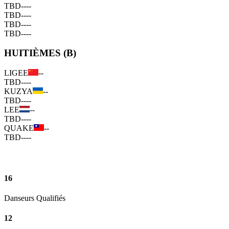
TBD
--
--
TBD
--
--
TBD
--
--
TBD
--
--
HUITIÈMES (B)
LIGEE
--
TBD
--
--
KUZYA
--
TBD
--
--
LEE
--
TBD
--
--
QUAKE
--
TBD
--
--
16
Danseurs Qualifiés
12