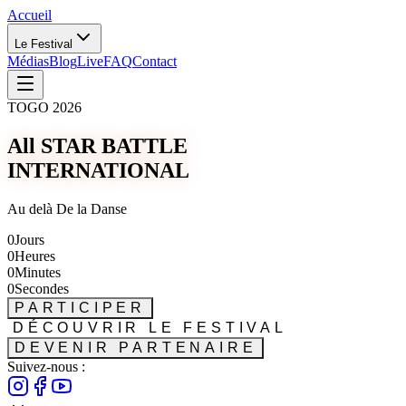
Accueil
Le Festival
Médias
Blog
Live
FAQ
Contact
TOGO 2026
All STAR BATTLE
INTERNATIONAL
Au delà De la Danse
0
Jours
0
Heures
0
Minutes
0
Secondes
PARTICIPER
DÉCOUVRIR LE FESTIVAL
DEVENIR PARTENAIRE
Suivez-nous :