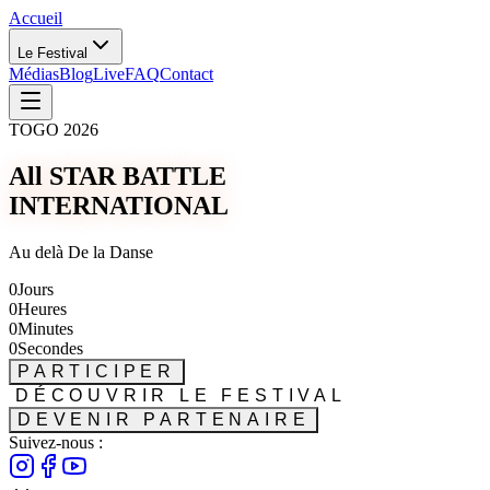
Accueil
Le Festival
Médias
Blog
Live
FAQ
Contact
TOGO 2026
All STAR BATTLE
INTERNATIONAL
Au delà De la Danse
0
Jours
0
Heures
0
Minutes
0
Secondes
PARTICIPER
DÉCOUVRIR LE FESTIVAL
DEVENIR PARTENAIRE
Suivez-nous :