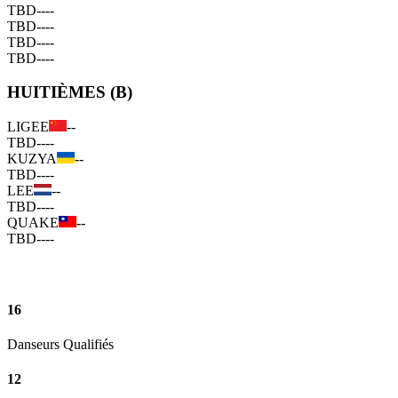
TBD
--
--
TBD
--
--
TBD
--
--
TBD
--
--
HUITIÈMES (B)
LIGEE
--
TBD
--
--
KUZYA
--
TBD
--
--
LEE
--
TBD
--
--
QUAKE
--
TBD
--
--
16
Danseurs Qualifiés
12