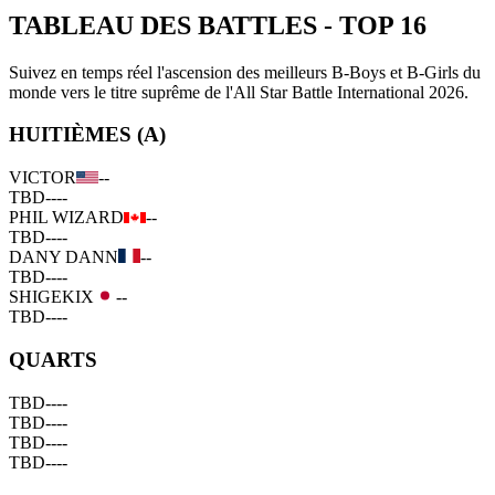
TABLEAU DES BATTLES
-
TOP 16
Suivez en temps réel l'ascension des meilleurs B-Boys et B-Girls du
monde vers le titre suprême de l'All Star Battle International 2026.
HUITIÈMES (A)
VICTOR
--
TBD
--
--
PHIL WIZARD
--
TBD
--
--
DANY DANN
--
TBD
--
--
SHIGEKIX
--
TBD
--
--
QUARTS
TBD
--
--
TBD
--
--
TBD
--
--
TBD
--
--