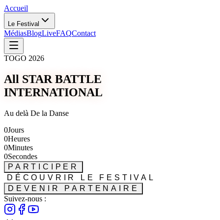
Accueil
Le Festival
Médias
Blog
Live
FAQ
Contact
TOGO 2026
All STAR BATTLE
INTERNATIONAL
Au delà De la Danse
0
Jours
0
Heures
0
Minutes
0
Secondes
PARTICIPER
DÉCOUVRIR LE FESTIVAL
DEVENIR PARTENAIRE
Suivez-nous :