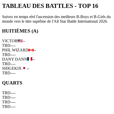
TABLEAU DES BATTLES
-
TOP 16
Suivez en temps réel l'ascension des meilleurs B-Boys et B-Girls du
monde vers le titre suprême de l'All Star Battle International 2026.
HUITIÈMES (A)
VICTOR
--
TBD
--
--
PHIL WIZARD
--
TBD
--
--
DANY DANN
--
TBD
--
--
SHIGEKIX
--
TBD
--
--
QUARTS
TBD
--
--
TBD
--
--
TBD
--
--
TBD
--
--