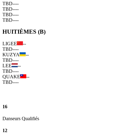
TBD
--
--
TBD
--
--
TBD
--
--
TBD
--
--
HUITIÈMES (B)
LIGEE
--
TBD
--
--
KUZYA
--
TBD
--
--
LEE
--
TBD
--
--
QUAKE
--
TBD
--
--
16
Danseurs Qualifiés
12