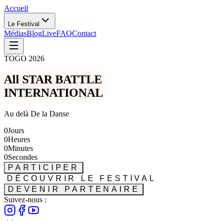
Accueil
Le Festival
Médias
Blog
Live
FAQ
Contact
TOGO 2026
All STAR BATTLE
INTERNATIONAL
Au delà De la Danse
0
Jours
0
Heures
0
Minutes
0
Secondes
PARTICIPER
DÉCOUVRIR LE FESTIVAL
DEVENIR PARTENAIRE
Suivez-nous :