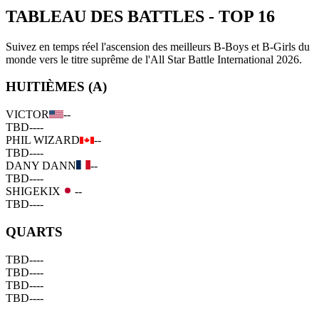
TABLEAU DES BATTLES
-
TOP 16
Suivez en temps réel l'ascension des meilleurs B-Boys et B-Girls du
monde vers le titre suprême de l'All Star Battle International 2026.
HUITIÈMES (A)
VICTOR
--
TBD
--
--
PHIL WIZARD
--
TBD
--
--
DANY DANN
--
TBD
--
--
SHIGEKIX
--
TBD
--
--
QUARTS
TBD
--
--
TBD
--
--
TBD
--
--
TBD
--
--