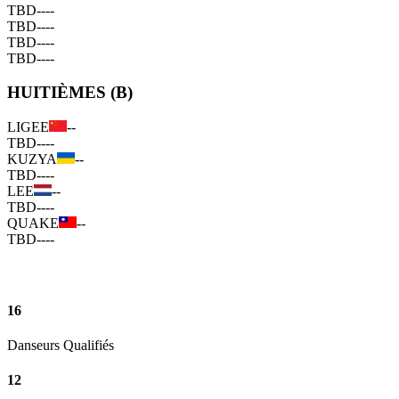
TBD
--
--
TBD
--
--
TBD
--
--
TBD
--
--
HUITIÈMES (B)
LIGEE
--
TBD
--
--
KUZYA
--
TBD
--
--
LEE
--
TBD
--
--
QUAKE
--
TBD
--
--
16
Danseurs Qualifiés
12