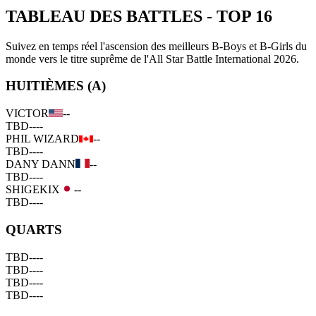
TABLEAU DES BATTLES
-
TOP 16
Suivez en temps réel l'ascension des meilleurs B-Boys et B-Girls du
monde vers le titre suprême de l'All Star Battle International 2026.
HUITIÈMES (A)
VICTOR
--
TBD
--
--
PHIL WIZARD
--
TBD
--
--
DANY DANN
--
TBD
--
--
SHIGEKIX
--
TBD
--
--
QUARTS
TBD
--
--
TBD
--
--
TBD
--
--
TBD
--
--