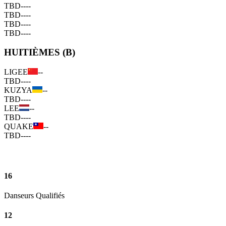
TBD
--
--
TBD
--
--
TBD
--
--
TBD
--
--
HUITIÈMES (B)
LIGEE
--
TBD
--
--
KUZYA
--
TBD
--
--
LEE
--
TBD
--
--
QUAKE
--
TBD
--
--
16
Danseurs Qualifiés
12