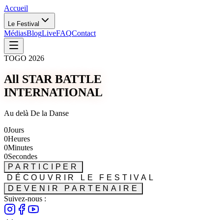
Accueil
Le Festival
Médias
Blog
Live
FAQ
Contact
TOGO 2026
All STAR BATTLE
INTERNATIONAL
Au delà De la Danse
0
Jours
0
Heures
0
Minutes
0
Secondes
PARTICIPER
DÉCOUVRIR LE FESTIVAL
DEVENIR PARTENAIRE
Suivez-nous :