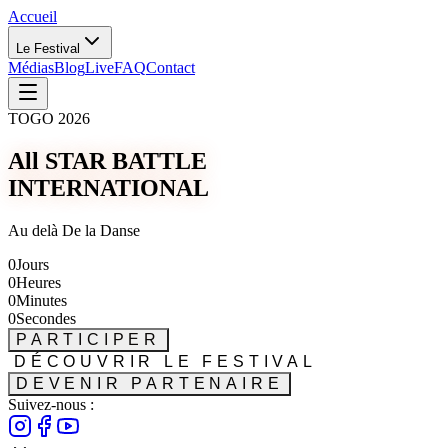
Accueil
Le Festival
Médias
Blog
Live
FAQ
Contact
TOGO 2026
All STAR BATTLE
INTERNATIONAL
Au delà De la Danse
0
Jours
0
Heures
0
Minutes
0
Secondes
PARTICIPER
DÉCOUVRIR LE FESTIVAL
DEVENIR PARTENAIRE
Suivez-nous :