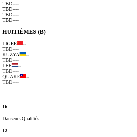
TBD
--
--
TBD
--
--
TBD
--
--
TBD
--
--
HUITIÈMES (B)
LIGEE
--
TBD
--
--
KUZYA
--
TBD
--
--
LEE
--
TBD
--
--
QUAKE
--
TBD
--
--
16
Danseurs Qualifiés
12