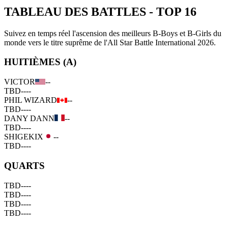
TABLEAU DES BATTLES
-
TOP 16
Suivez en temps réel l'ascension des meilleurs B-Boys et B-Girls du
monde vers le titre suprême de l'All Star Battle International 2026.
HUITIÈMES (A)
VICTOR
--
TBD
--
--
PHIL WIZARD
--
TBD
--
--
DANY DANN
--
TBD
--
--
SHIGEKIX
--
TBD
--
--
QUARTS
TBD
--
--
TBD
--
--
TBD
--
--
TBD
--
--