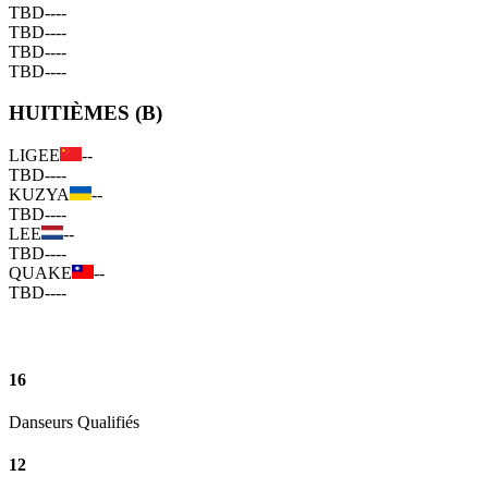
TBD
--
--
TBD
--
--
TBD
--
--
TBD
--
--
HUITIÈMES (B)
LIGEE
--
TBD
--
--
KUZYA
--
TBD
--
--
LEE
--
TBD
--
--
QUAKE
--
TBD
--
--
16
Danseurs Qualifiés
12