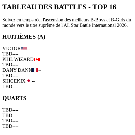
TABLEAU DES BATTLES
-
TOP 16
Suivez en temps réel l'ascension des meilleurs B-Boys et B-Girls du
monde vers le titre suprême de l'All Star Battle International 2026.
HUITIÈMES (A)
VICTOR
--
TBD
--
--
PHIL WIZARD
--
TBD
--
--
DANY DANN
--
TBD
--
--
SHIGEKIX
--
TBD
--
--
QUARTS
TBD
--
--
TBD
--
--
TBD
--
--
TBD
--
--