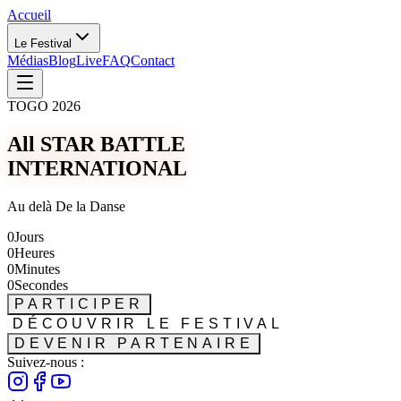
Accueil
Le Festival
Médias
Blog
Live
FAQ
Contact
TOGO 2026
All STAR BATTLE
INTERNATIONAL
Au delà De la Danse
0
Jours
0
Heures
0
Minutes
0
Secondes
PARTICIPER
DÉCOUVRIR LE FESTIVAL
DEVENIR PARTENAIRE
Suivez-nous :