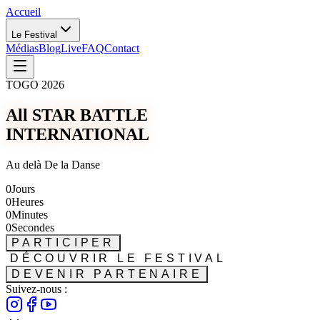
Accueil
Le Festival
Médias
Blog
Live
FAQ
Contact
TOGO 2026
All STAR BATTLE
INTERNATIONAL
Au delà De la Danse
0
Jours
0
Heures
0
Minutes
0
Secondes
PARTICIPER
DÉCOUVRIR LE FESTIVAL
DEVENIR PARTENAIRE
Suivez-nous :