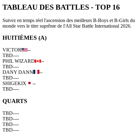
TABLEAU DES BATTLES
-
TOP 16
Suivez en temps réel l'ascension des meilleurs B-Boys et B-Girls du
monde vers le titre suprême de l'All Star Battle International 2026.
HUITIÈMES (A)
VICTOR
--
TBD
--
--
PHIL WIZARD
--
TBD
--
--
DANY DANN
--
TBD
--
--
SHIGEKIX
--
TBD
--
--
QUARTS
TBD
--
--
TBD
--
--
TBD
--
--
TBD
--
--