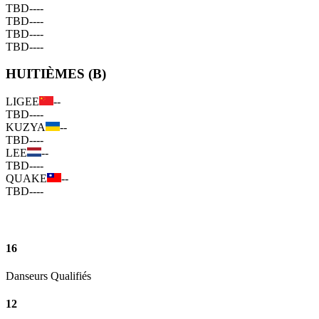
TBD
--
--
TBD
--
--
TBD
--
--
TBD
--
--
HUITIÈMES (B)
LIGEE
--
TBD
--
--
KUZYA
--
TBD
--
--
LEE
--
TBD
--
--
QUAKE
--
TBD
--
--
16
Danseurs Qualifiés
12