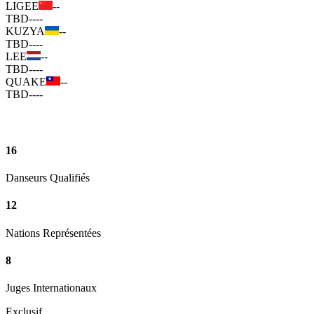
LIGEE
--
TBD
--
--
KUZYA
--
TBD
--
--
LEE
--
TBD
--
--
QUAKE
--
TBD
--
--
16
Danseurs Qualifiés
12
Nations Représentées
8
Juges Internationaux
Exclusif