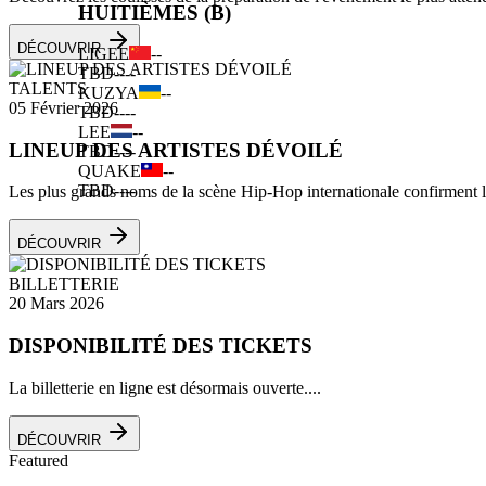
HUITIÈMES (B)
DÉCOUVRIR
LIGEE
--
TBD
--
--
TALENTS
KUZYA
--
05 Février 2026
TBD
--
--
LEE
--
LINEUP DES ARTISTES DÉVOILÉ
TBD
--
--
QUAKE
--
TBD
--
--
Les plus grands noms de la scène Hip-Hop internationale confirment leu
DÉCOUVRIR
BILLETTERIE
20 Mars 2026
DISPONIBILITÉ DES TICKETS
La billetterie en ligne est désormais ouverte....
DÉCOUVRIR
Featured