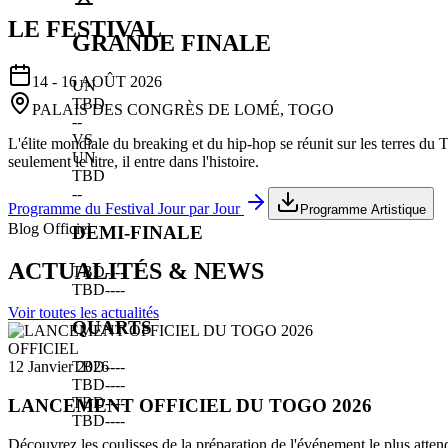
LE FESTIVAL
GRANDE FINALE
14 - 16 AOÛT 2026
UN
TBD
PALAIS DES CONGRÈS DE LOMÉ, TOGO
--
VS
L'élite mondiale du breaking et du hip-hop se réunit sur les terres du
UN
seulement le titre, il entre dans l'histoire.
TBD
--
Programme du Festival Jour par Jour
Programme Artistique
Blog Officiel
DEMI-FINALE
ACTUALITÉS & NEWS
TBD
--
--
TBD
--
--
Voir toutes les actualités
QUARTS
OFFICIEL
TBD
--
--
12 Janvier 2026
TBD
--
--
TBD
--
--
LANCEMENT OFFICIEL DU TOGO 2026
TBD
--
--
Découvrez les coulisses de la préparation de l'événement le plus atten