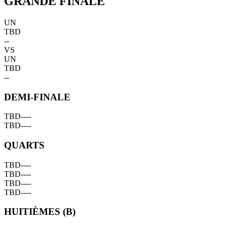
GRANDE FINALE
UN
TBD
--
VS
UN
TBD
--
DEMI-FINALE
TBD
--
--
TBD
--
--
QUARTS
TBD
--
--
TBD
--
--
TBD
--
--
TBD
--
--
HUITIÈMES (B)