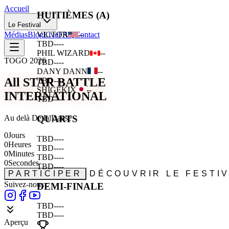
Accueil
HUITIÈMES (A)
Le Festival
Médias
Blog
Live
FAQ
Contact
VICTOR
--
TBD
--
--
PHIL WIZARD
--
TOGO 2026
TBD
--
--
DANY DANN
--
All STAR BATTLE
TBD
--
--
SHIGEKIX
--
INTERNATIONAL
TBD
--
--
Au delà De la Danse
QUARTS
0
Jours
TBD
--
--
0
Heures
TBD
--
--
0
Minutes
TBD
--
--
0
Secondes
TBD
--
--
PARTICIPER
DÉCOUVRIR LE FESTI
Suivez-nous :
DEMI-FINALE
TBD
--
--
TBD
--
--
Aperçu