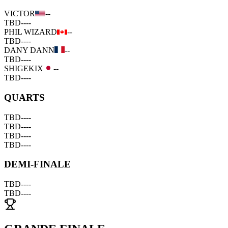
VICTOR
--
TBD
--
--
PHIL WIZARD
--
TBD
--
--
DANY DANN
--
TBD
--
--
SHIGEKIX
--
TBD
--
--
QUARTS
TBD
--
--
TBD
--
--
TBD
--
--
TBD
--
--
DEMI-FINALE
TBD
--
--
TBD
--
--