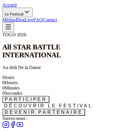
Accueil
Le Festival
Médias
Blog
Live
FAQ
Contact
TOGO 2026
All STAR BATTLE
INTERNATIONAL
Au delà De la Danse
0
Jours
0
Heures
0
Minutes
0
Secondes
PARTICIPER
DÉCOUVRIR LE FESTIVAL
DEVENIR PARTENAIRE
Suivez-nous :