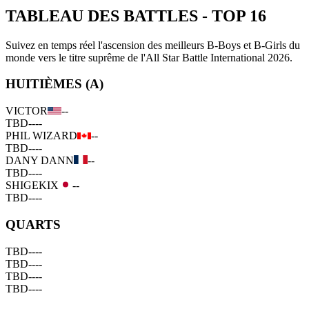
TABLEAU DES BATTLES
-
TOP 16
Suivez en temps réel l'ascension des meilleurs B-Boys et B-Girls du
monde vers le titre suprême de l'All Star Battle International 2026.
HUITIÈMES (A)
VICTOR
--
TBD
--
--
PHIL WIZARD
--
TBD
--
--
DANY DANN
--
TBD
--
--
SHIGEKIX
--
TBD
--
--
QUARTS
TBD
--
--
TBD
--
--
TBD
--
--
TBD
--
--