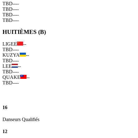
TBD
--
--
TBD
--
--
TBD
--
--
TBD
--
--
HUITIÈMES (B)
LIGEE
--
TBD
--
--
KUZYA
--
TBD
--
--
LEE
--
TBD
--
--
QUAKE
--
TBD
--
--
16
Danseurs Qualifiés
12