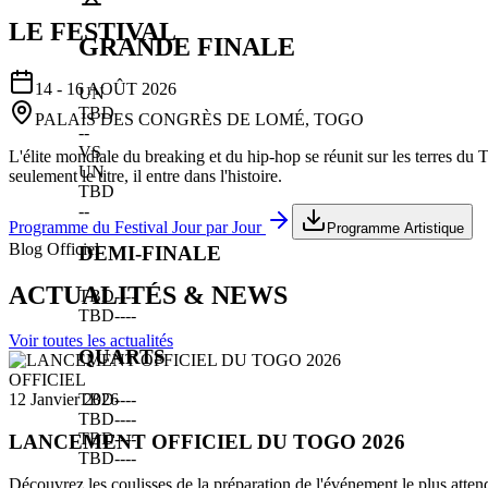
LE FESTIVAL
GRANDE FINALE
14 - 16 AOÛT 2026
UN
TBD
PALAIS DES CONGRÈS DE LOMÉ, TOGO
--
VS
L'élite mondiale du breaking et du hip-hop se réunit sur les terres du
UN
seulement le titre, il entre dans l'histoire.
TBD
--
Programme du Festival Jour par Jour
Programme Artistique
Blog Officiel
DEMI-FINALE
ACTUALITÉS & NEWS
TBD
--
--
TBD
--
--
Voir toutes les actualités
QUARTS
OFFICIEL
TBD
--
--
12 Janvier 2026
TBD
--
--
TBD
--
--
LANCEMENT OFFICIEL DU TOGO 2026
TBD
--
--
Découvrez les coulisses de la préparation de l'événement le plus atten