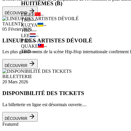
HUITIÈMES (B)
DÉCOUVRIR
LIGEE
--
TBD
--
--
TALENTS
KUZYA
--
05 Février 2026
TBD
--
--
LEE
--
LINEUP DES ARTISTES DÉVOILÉ
TBD
--
--
QUAKE
--
TBD
--
--
Les plus grands noms de la scène Hip-Hop internationale confirment leu
DÉCOUVRIR
BILLETTERIE
20 Mars 2026
DISPONIBILITÉ DES TICKETS
La billetterie en ligne est désormais ouverte....
DÉCOUVRIR
Featured