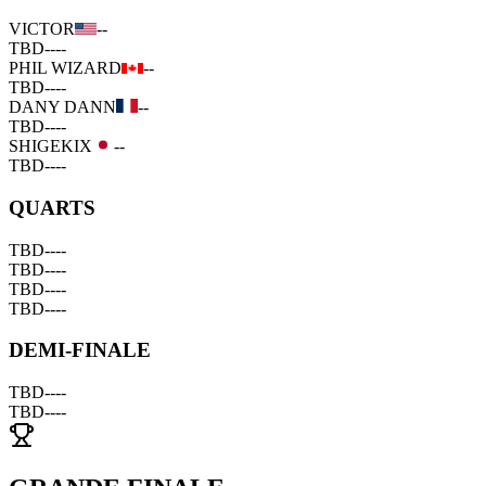
VICTOR
--
TBD
--
--
PHIL WIZARD
--
TBD
--
--
DANY DANN
--
TBD
--
--
SHIGEKIX
--
TBD
--
--
QUARTS
TBD
--
--
TBD
--
--
TBD
--
--
TBD
--
--
DEMI-FINALE
TBD
--
--
TBD
--
--