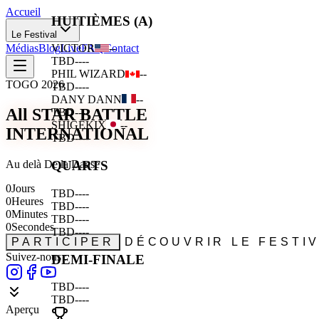
Accueil
HUITIÈMES (A)
Le Festival
Médias
Blog
Live
FAQ
Contact
VICTOR
--
TBD
--
--
PHIL WIZARD
--
TOGO 2026
TBD
--
--
DANY DANN
--
All STAR BATTLE
TBD
--
--
SHIGEKIX
--
INTERNATIONAL
TBD
--
--
Au delà De la Danse
QUARTS
0
Jours
TBD
--
--
0
Heures
TBD
--
--
0
Minutes
TBD
--
--
0
Secondes
TBD
--
--
PARTICIPER
DÉCOUVRIR LE FESTI
Suivez-nous :
DEMI-FINALE
TBD
--
--
TBD
--
--
Aperçu