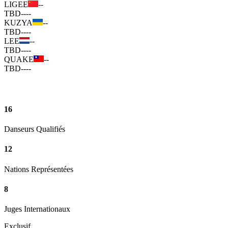
LIGEE
--
TBD
--
--
KUZYA
--
TBD
--
--
LEE
--
TBD
--
--
QUAKE
--
TBD
--
--
16
Danseurs Qualifiés
12
Nations Représentées
8
Juges Internationaux
Exclusif