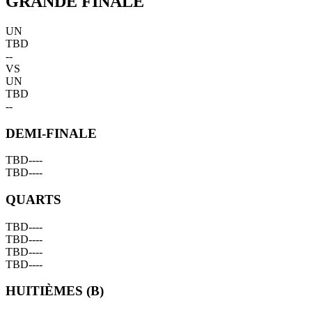
GRANDE FINALE
UN
TBD
--
VS
UN
TBD
--
DEMI-FINALE
TBD
--
--
TBD
--
--
QUARTS
TBD
--
--
TBD
--
--
TBD
--
--
TBD
--
--
HUITIÈMES (B)