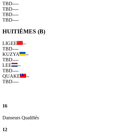
TBD
--
--
TBD
--
--
TBD
--
--
TBD
--
--
HUITIÈMES (B)
LIGEE
--
TBD
--
--
KUZYA
--
TBD
--
--
LEE
--
TBD
--
--
QUAKE
--
TBD
--
--
16
Danseurs Qualifiés
12