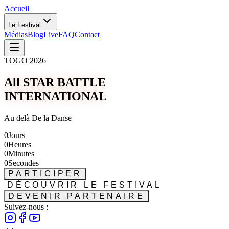
Accueil
Le Festival
Médias
Blog
Live
FAQ
Contact
TOGO 2026
All STAR BATTLE
INTERNATIONAL
Au delà De la Danse
0
Jours
0
Heures
0
Minutes
0
Secondes
PARTICIPER
DÉCOUVRIR LE FESTIVAL
DEVENIR PARTENAIRE
Suivez-nous :