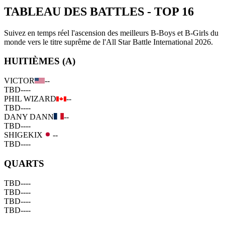
TABLEAU DES BATTLES
-
TOP 16
Suivez en temps réel l'ascension des meilleurs B-Boys et B-Girls du
monde vers le titre suprême de l'All Star Battle International 2026.
HUITIÈMES (A)
VICTOR
--
TBD
--
--
PHIL WIZARD
--
TBD
--
--
DANY DANN
--
TBD
--
--
SHIGEKIX
--
TBD
--
--
QUARTS
TBD
--
--
TBD
--
--
TBD
--
--
TBD
--
--