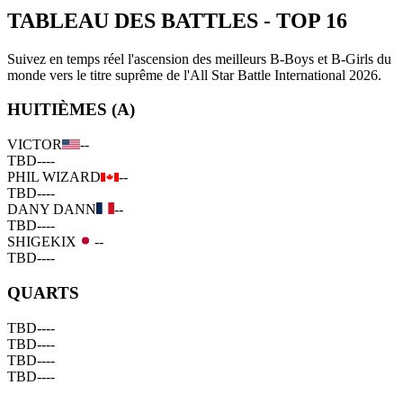
TABLEAU DES BATTLES
-
TOP 16
Suivez en temps réel l'ascension des meilleurs B-Boys et B-Girls du
monde vers le titre suprême de l'All Star Battle International 2026.
HUITIÈMES (A)
VICTOR
--
TBD
--
--
PHIL WIZARD
--
TBD
--
--
DANY DANN
--
TBD
--
--
SHIGEKIX
--
TBD
--
--
QUARTS
TBD
--
--
TBD
--
--
TBD
--
--
TBD
--
--