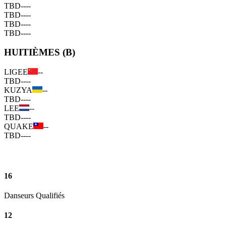
TBD
--
--
TBD
--
--
TBD
--
--
TBD
--
--
HUITIÈMES (B)
LIGEE
--
TBD
--
--
KUZYA
--
TBD
--
--
LEE
--
TBD
--
--
QUAKE
--
TBD
--
--
16
Danseurs Qualifiés
12