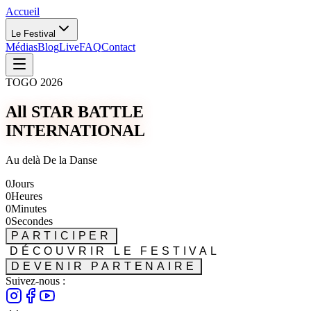
Accueil
Le Festival
Médias
Blog
Live
FAQ
Contact
TOGO 2026
All STAR BATTLE
INTERNATIONAL
Au delà De la Danse
0
Jours
0
Heures
0
Minutes
0
Secondes
PARTICIPER
DÉCOUVRIR LE FESTIVAL
DEVENIR PARTENAIRE
Suivez-nous :