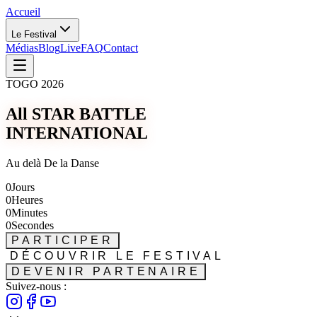
Accueil
Le Festival
Médias
Blog
Live
FAQ
Contact
TOGO 2026
All STAR BATTLE
INTERNATIONAL
Au delà De la Danse
0
Jours
0
Heures
0
Minutes
0
Secondes
PARTICIPER
DÉCOUVRIR LE FESTIVAL
DEVENIR PARTENAIRE
Suivez-nous :