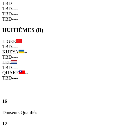
TBD
--
--
TBD
--
--
TBD
--
--
TBD
--
--
HUITIÈMES (B)
LIGEE
--
TBD
--
--
KUZYA
--
TBD
--
--
LEE
--
TBD
--
--
QUAKE
--
TBD
--
--
16
Danseurs Qualifiés
12