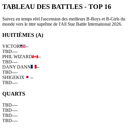
TABLEAU DES BATTLES
-
TOP 16
Suivez en temps réel l'ascension des meilleurs B-Boys et B-Girls du
monde vers le titre suprême de l'All Star Battle International 2026.
HUITIÈMES (A)
VICTOR
--
TBD
--
--
PHIL WIZARD
--
TBD
--
--
DANY DANN
--
TBD
--
--
SHIGEKIX
--
TBD
--
--
QUARTS
TBD
--
--
TBD
--
--
TBD
--
--
TBD
--
--