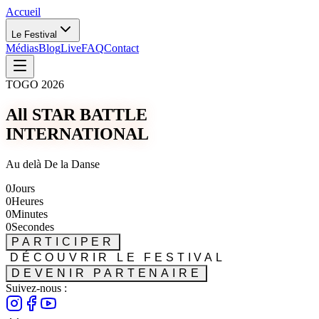
Accueil
Le Festival
Médias
Blog
Live
FAQ
Contact
TOGO 2026
All STAR BATTLE
INTERNATIONAL
Au delà De la Danse
0
Jours
0
Heures
0
Minutes
0
Secondes
PARTICIPER
DÉCOUVRIR LE FESTIVAL
DEVENIR PARTENAIRE
Suivez-nous :