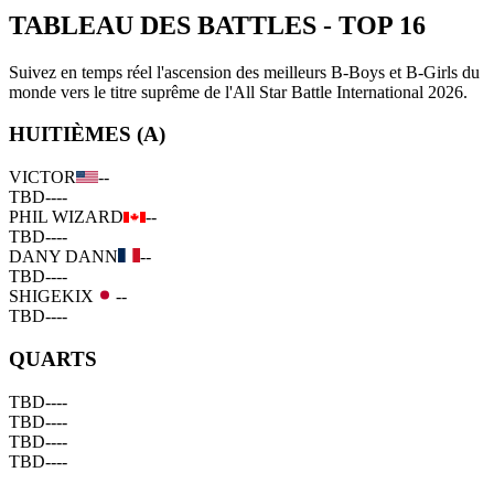
TABLEAU DES BATTLES
-
TOP 16
Suivez en temps réel l'ascension des meilleurs B-Boys et B-Girls du
monde vers le titre suprême de l'All Star Battle International 2026.
HUITIÈMES (A)
VICTOR
--
TBD
--
--
PHIL WIZARD
--
TBD
--
--
DANY DANN
--
TBD
--
--
SHIGEKIX
--
TBD
--
--
QUARTS
TBD
--
--
TBD
--
--
TBD
--
--
TBD
--
--