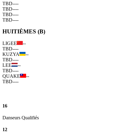
TBD
--
--
TBD
--
--
TBD
--
--
TBD
--
--
HUITIÈMES (B)
LIGEE
--
TBD
--
--
KUZYA
--
TBD
--
--
LEE
--
TBD
--
--
QUAKE
--
TBD
--
--
16
Danseurs Qualifiés
12