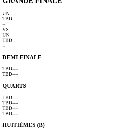
GRANDE FINALE
UN
TBD
--
VS
UN
TBD
--
DEMI-FINALE
TBD
--
--
TBD
--
--
QUARTS
TBD
--
--
TBD
--
--
TBD
--
--
TBD
--
--
HUITIÈMES (B)