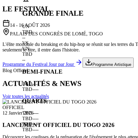
LE FESTIVAL
GRANDE FINALE
14 - 16 AOÛT 2026
UN
TBD
PALAIS DES CONGRÈS DE LOMÉ, TOGO
--
VS
L'élite mondiale du breaking et du hip-hop se réunit sur les terres du
UN
seulement le titre, il entre dans l'histoire.
TBD
--
Programme du Festival Jour par Jour
Programme Artistique
Blog Officiel
DEMI-FINALE
ACTUALITÉS & NEWS
TBD
--
--
TBD
--
--
Voir toutes les actualités
QUARTS
OFFICIEL
TBD
--
--
12 Janvier 2026
TBD
--
--
TBD
--
--
LANCEMENT OFFICIEL DU TOGO 2026
TBD
--
--
Découvrez les coulisses de la préparation de l'événement le plus atten