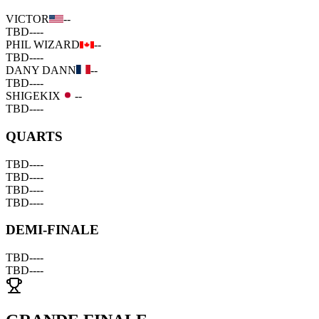
VICTOR
--
TBD
--
--
PHIL WIZARD
--
TBD
--
--
DANY DANN
--
TBD
--
--
SHIGEKIX
--
TBD
--
--
QUARTS
TBD
--
--
TBD
--
--
TBD
--
--
TBD
--
--
DEMI-FINALE
TBD
--
--
TBD
--
--