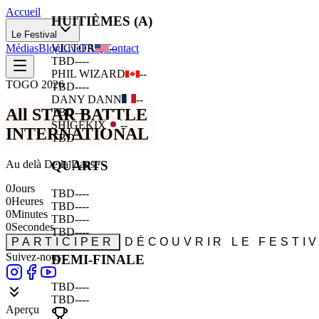
Accueil
HUITIÈMES (A)
Le Festival
Médias
Blog
Live
FAQ
Contact
VICTOR
--
TBD
--
--
PHIL WIZARD
--
TOGO 2026
TBD
--
--
DANY DANN
--
All STAR BATTLE
TBD
--
--
SHIGEKIX
--
INTERNATIONAL
TBD
--
--
Au delà De la Danse
QUARTS
0
Jours
TBD
--
--
0
Heures
TBD
--
--
0
Minutes
TBD
--
--
0
Secondes
TBD
--
--
PARTICIPER
DÉCOUVRIR LE FESTI
Suivez-nous :
DEMI-FINALE
TBD
--
--
TBD
--
--
Aperçu