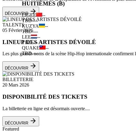
HUITIÈMES (B)
DÉCOUVRIR
LIGEE
--
TBD
--
--
TALENTS
KUZYA
--
05 Février 2026
TBD
--
--
LEE
--
LINEUP DES ARTISTES DÉVOILÉ
TBD
--
--
QUAKE
--
TBD
--
--
Les plus grands noms de la scène Hip-Hop internationale confirment leu
DÉCOUVRIR
BILLETTERIE
20 Mars 2026
DISPONIBILITÉ DES TICKETS
La billetterie en ligne est désormais ouverte....
DÉCOUVRIR
Featured