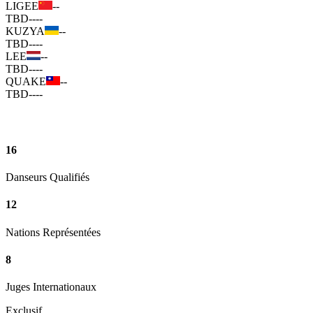
LIGEE
--
TBD
--
--
KUZYA
--
TBD
--
--
LEE
--
TBD
--
--
QUAKE
--
TBD
--
--
16
Danseurs Qualifiés
12
Nations Représentées
8
Juges Internationaux
Exclusif