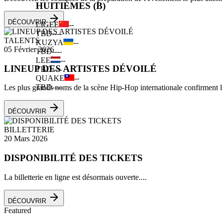
HUITIÈMES (B)
DÉCOUVRIR
LIGEE
--
TBD
--
--
TALENTS
KUZYA
--
05 Février 2026
TBD
--
--
LEE
--
LINEUP DES ARTISTES DÉVOILÉ
TBD
--
--
QUAKE
--
TBD
--
--
Les plus grands noms de la scène Hip-Hop internationale confirment leu
DÉCOUVRIR
BILLETTERIE
20 Mars 2026
DISPONIBILITÉ DES TICKETS
La billetterie en ligne est désormais ouverte....
DÉCOUVRIR
Featured