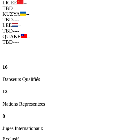
LIGEE
--
TBD
--
--
KUZYA
--
TBD
--
--
LEE
--
TBD
--
--
QUAKE
--
TBD
--
--
16
Danseurs Qualifiés
12
Nations Représentées
8
Juges Internationaux
Exclusif