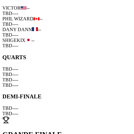
VICTOR
--
TBD
--
--
PHIL WIZARD
--
TBD
--
--
DANY DANN
--
TBD
--
--
SHIGEKIX
--
TBD
--
--
QUARTS
TBD
--
--
TBD
--
--
TBD
--
--
TBD
--
--
DEMI-FINALE
TBD
--
--
TBD
--
--