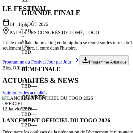
LE FESTIVAL
GRANDE FINALE
14 - 16 AOÛT 2026
UN
TBD
PALAIS DES CONGRÈS DE LOMÉ, TOGO
--
VS
L'élite mondiale du breaking et du hip-hop se réunit sur les terres du
UN
seulement le titre, il entre dans l'histoire.
TBD
--
Programme du Festival Jour par Jour
Programme Artistique
Blog Officiel
DEMI-FINALE
ACTUALITÉS & NEWS
TBD
--
--
TBD
--
--
Voir toutes les actualités
QUARTS
OFFICIEL
TBD
--
--
12 Janvier 2026
TBD
--
--
TBD
--
--
LANCEMENT OFFICIEL DU TOGO 2026
TBD
--
--
Découvrez les coulisses de la préparation de l'événement le plus atten