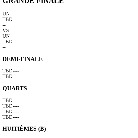
GRANDE FINALE
UN
TBD
--
VS
UN
TBD
--
DEMI-FINALE
TBD
--
--
TBD
--
--
QUARTS
TBD
--
--
TBD
--
--
TBD
--
--
TBD
--
--
HUITIÈMES (B)