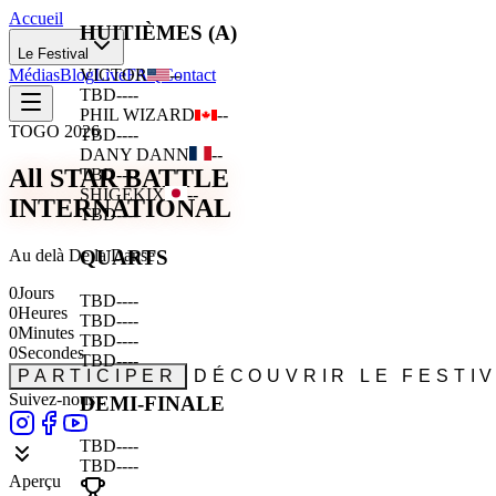
Accueil
HUITIÈMES (A)
Le Festival
Médias
Blog
Live
FAQ
Contact
VICTOR
--
TBD
--
--
PHIL WIZARD
--
TOGO 2026
TBD
--
--
DANY DANN
--
All STAR BATTLE
TBD
--
--
SHIGEKIX
--
INTERNATIONAL
TBD
--
--
Au delà De la Danse
QUARTS
0
Jours
TBD
--
--
0
Heures
TBD
--
--
0
Minutes
TBD
--
--
0
Secondes
TBD
--
--
PARTICIPER
DÉCOUVRIR LE FESTI
Suivez-nous :
DEMI-FINALE
TBD
--
--
TBD
--
--
Aperçu