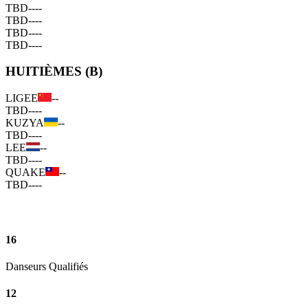
TBD
--
--
TBD
--
--
TBD
--
--
TBD
--
--
HUITIÈMES (B)
LIGEE
--
TBD
--
--
KUZYA
--
TBD
--
--
LEE
--
TBD
--
--
QUAKE
--
TBD
--
--
16
Danseurs Qualifiés
12