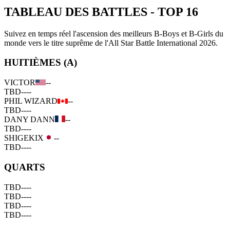
TABLEAU DES BATTLES
-
TOP 16
Suivez en temps réel l'ascension des meilleurs B-Boys et B-Girls du
monde vers le titre suprême de l'All Star Battle International 2026.
HUITIÈMES (A)
VICTOR
--
TBD
--
--
PHIL WIZARD
--
TBD
--
--
DANY DANN
--
TBD
--
--
SHIGEKIX
--
TBD
--
--
QUARTS
TBD
--
--
TBD
--
--
TBD
--
--
TBD
--
--