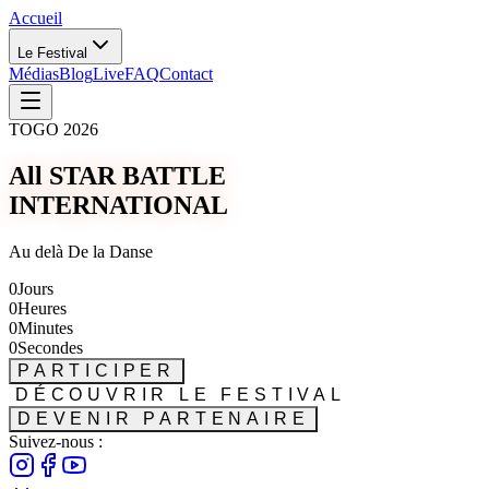
Accueil
Le Festival
Médias
Blog
Live
FAQ
Contact
TOGO 2026
All STAR BATTLE
INTERNATIONAL
Au delà De la Danse
0
Jours
0
Heures
0
Minutes
0
Secondes
PARTICIPER
DÉCOUVRIR LE FESTIVAL
DEVENIR PARTENAIRE
Suivez-nous :