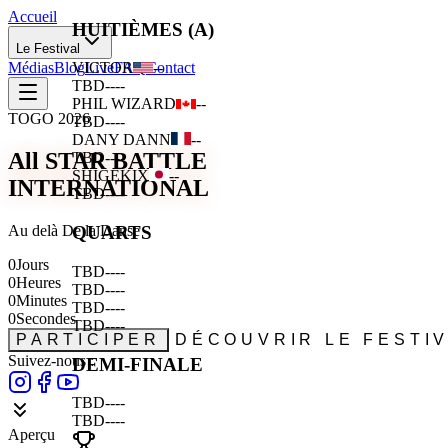
Accueil
HUITIÈMES (A)
Le Festival
Médias
Blog
Live
FAQ
Contact
VICTOR
--
TBD
--
--
PHIL WIZARD
--
TOGO 2026
TBD
--
--
DANY DANN
--
All STAR BATTLE
TBD
--
--
SHIGEKIX
--
INTERNATIONAL
TBD
--
--
Au delà De la Danse
QUARTS
0
Jours
TBD
--
--
0
Heures
TBD
--
--
0
Minutes
TBD
--
--
0
Secondes
TBD
--
--
PARTICIPER
DÉCOUVRIR LE FESTI
Suivez-nous :
DEMI-FINALE
TBD
--
--
TBD
--
--
Aperçu