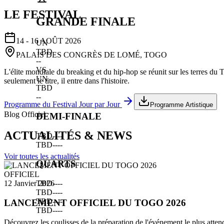
LE FESTIVAL
GRANDE FINALE
14 - 16 AOÛT 2026
UN
TBD
PALAIS DES CONGRÈS DE LOMÉ, TOGO
--
VS
L'élite mondiale du breaking et du hip-hop se réunit sur les terres du
UN
seulement le titre, il entre dans l'histoire.
TBD
--
Programme du Festival Jour par Jour
Programme Artistique
Blog Officiel
DEMI-FINALE
ACTUALITÉS & NEWS
TBD
--
--
TBD
--
--
Voir toutes les actualités
QUARTS
OFFICIEL
TBD
--
--
12 Janvier 2026
TBD
--
--
TBD
--
--
LANCEMENT OFFICIEL DU TOGO 2026
TBD
--
--
Découvrez les coulisses de la préparation de l'événement le plus atten