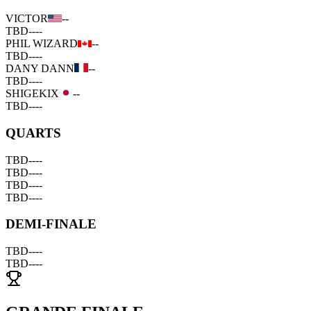
VICTOR
--
TBD
--
--
PHIL WIZARD
--
TBD
--
--
DANY DANN
--
TBD
--
--
SHIGEKIX
--
TBD
--
--
QUARTS
TBD
--
--
TBD
--
--
TBD
--
--
TBD
--
--
DEMI-FINALE
TBD
--
--
TBD
--
--