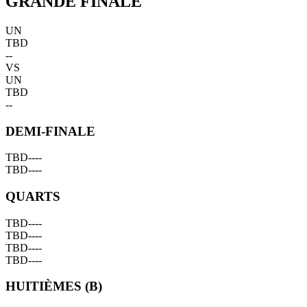
GRANDE FINALE
UN
TBD
--
VS
UN
TBD
--
DEMI-FINALE
TBD
--
--
TBD
--
--
QUARTS
TBD
--
--
TBD
--
--
TBD
--
--
TBD
--
--
HUITIÈMES (B)