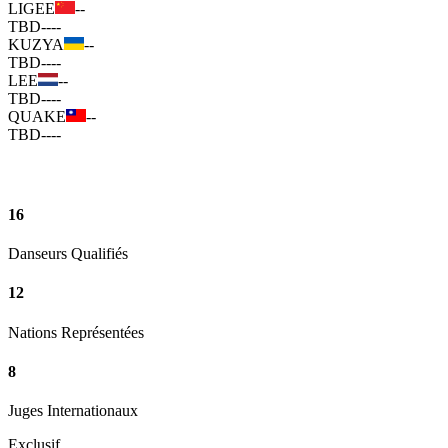
LIGEE
--
TBD
--
--
KUZYA
--
TBD
--
--
LEE
--
TBD
--
--
QUAKE
--
TBD
--
--
16
Danseurs Qualifiés
12
Nations Représentées
8
Juges Internationaux
Exclusif