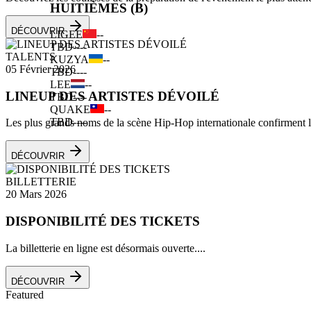
HUITIÈMES (B)
DÉCOUVRIR
LIGEE
--
TBD
--
--
TALENTS
KUZYA
--
05 Février 2026
TBD
--
--
LEE
--
LINEUP DES ARTISTES DÉVOILÉ
TBD
--
--
QUAKE
--
TBD
--
--
Les plus grands noms de la scène Hip-Hop internationale confirment leu
DÉCOUVRIR
BILLETTERIE
20 Mars 2026
DISPONIBILITÉ DES TICKETS
La billetterie en ligne est désormais ouverte....
DÉCOUVRIR
Featured