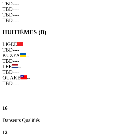
TBD
--
--
TBD
--
--
TBD
--
--
TBD
--
--
HUITIÈMES (B)
LIGEE
--
TBD
--
--
KUZYA
--
TBD
--
--
LEE
--
TBD
--
--
QUAKE
--
TBD
--
--
16
Danseurs Qualifiés
12