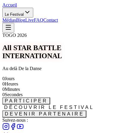
Accueil
Le Festival
Médias
Blog
Live
FAQ
Contact
TOGO 2026
All STAR BATTLE
INTERNATIONAL
Au delà De la Danse
0
Jours
0
Heures
0
Minutes
0
Secondes
PARTICIPER
DÉCOUVRIR LE FESTIVAL
DEVENIR PARTENAIRE
Suivez-nous :