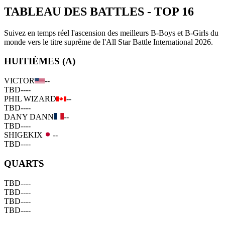
TABLEAU DES BATTLES
-
TOP 16
Suivez en temps réel l'ascension des meilleurs B-Boys et B-Girls du
monde vers le titre suprême de l'All Star Battle International 2026.
HUITIÈMES (A)
VICTOR
--
TBD
--
--
PHIL WIZARD
--
TBD
--
--
DANY DANN
--
TBD
--
--
SHIGEKIX
--
TBD
--
--
QUARTS
TBD
--
--
TBD
--
--
TBD
--
--
TBD
--
--