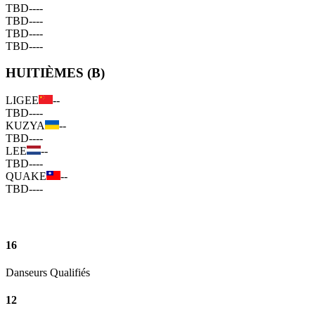
TBD
--
--
TBD
--
--
TBD
--
--
TBD
--
--
HUITIÈMES (B)
LIGEE
--
TBD
--
--
KUZYA
--
TBD
--
--
LEE
--
TBD
--
--
QUAKE
--
TBD
--
--
16
Danseurs Qualifiés
12