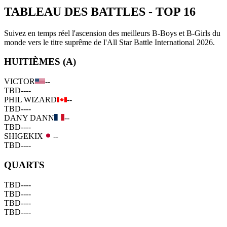
TABLEAU DES BATTLES
-
TOP 16
Suivez en temps réel l'ascension des meilleurs B-Boys et B-Girls du
monde vers le titre suprême de l'All Star Battle International 2026.
HUITIÈMES (A)
VICTOR
--
TBD
--
--
PHIL WIZARD
--
TBD
--
--
DANY DANN
--
TBD
--
--
SHIGEKIX
--
TBD
--
--
QUARTS
TBD
--
--
TBD
--
--
TBD
--
--
TBD
--
--