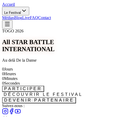
Accueil
Le Festival
Médias
Blog
Live
FAQ
Contact
TOGO 2026
All STAR BATTLE
INTERNATIONAL
Au delà De la Danse
0
Jours
0
Heures
0
Minutes
0
Secondes
PARTICIPER
DÉCOUVRIR LE FESTIVAL
DEVENIR PARTENAIRE
Suivez-nous :