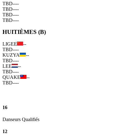
TBD
--
--
TBD
--
--
TBD
--
--
TBD
--
--
HUITIÈMES (B)
LIGEE
--
TBD
--
--
KUZYA
--
TBD
--
--
LEE
--
TBD
--
--
QUAKE
--
TBD
--
--
16
Danseurs Qualifiés
12