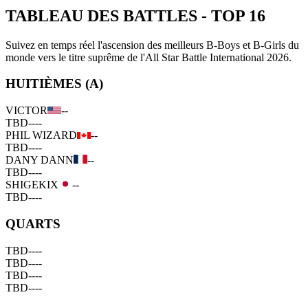
TABLEAU DES BATTLES
-
TOP 16
Suivez en temps réel l'ascension des meilleurs B-Boys et B-Girls du
monde vers le titre suprême de l'All Star Battle International 2026.
HUITIÈMES (A)
VICTOR
--
TBD
--
--
PHIL WIZARD
--
TBD
--
--
DANY DANN
--
TBD
--
--
SHIGEKIX
--
TBD
--
--
QUARTS
TBD
--
--
TBD
--
--
TBD
--
--
TBD
--
--