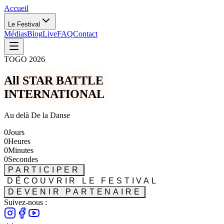
Accueil
Le Festival
Médias
Blog
Live
FAQ
Contact
TOGO 2026
All STAR BATTLE
INTERNATIONAL
Au delà De la Danse
0
Jours
0
Heures
0
Minutes
0
Secondes
PARTICIPER
DÉCOUVRIR LE FESTIVAL
DEVENIR PARTENAIRE
Suivez-nous :