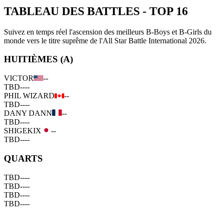
TABLEAU DES BATTLES
-
TOP 16
Suivez en temps réel l'ascension des meilleurs B-Boys et B-Girls du
monde vers le titre suprême de l'All Star Battle International 2026.
HUITIÈMES (A)
VICTOR
--
TBD
--
--
PHIL WIZARD
--
TBD
--
--
DANY DANN
--
TBD
--
--
SHIGEKIX
--
TBD
--
--
QUARTS
TBD
--
--
TBD
--
--
TBD
--
--
TBD
--
--