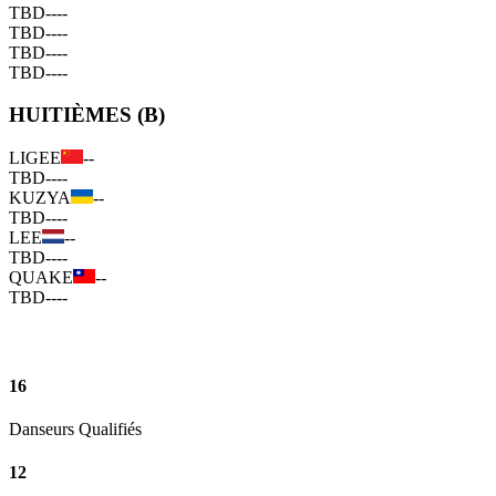
TBD
--
--
TBD
--
--
TBD
--
--
TBD
--
--
HUITIÈMES (B)
LIGEE
--
TBD
--
--
KUZYA
--
TBD
--
--
LEE
--
TBD
--
--
QUAKE
--
TBD
--
--
16
Danseurs Qualifiés
12