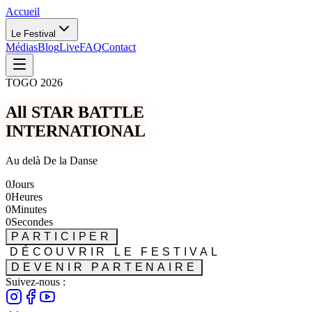
Accueil
Le Festival
Médias
Blog
Live
FAQ
Contact
TOGO 2026
All STAR BATTLE
INTERNATIONAL
Au delà De la Danse
0
Jours
0
Heures
0
Minutes
0
Secondes
PARTICIPER
DÉCOUVRIR LE FESTIVAL
DEVENIR PARTENAIRE
Suivez-nous :