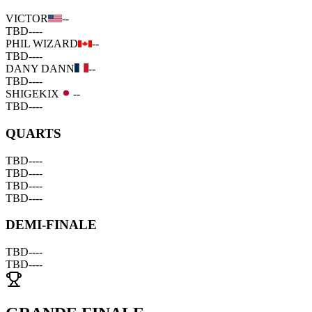
VICTOR
--
TBD
--
--
PHIL WIZARD
--
TBD
--
--
DANY DANN
--
TBD
--
--
SHIGEKIX
--
TBD
--
--
QUARTS
TBD
--
--
TBD
--
--
TBD
--
--
TBD
--
--
DEMI-FINALE
TBD
--
--
TBD
--
--