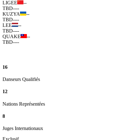
LIGEE
--
TBD
--
--
KUZYA
--
TBD
--
--
LEE
--
TBD
--
--
QUAKE
--
TBD
--
--
16
Danseurs Qualifiés
12
Nations Représentées
8
Juges Internationaux
Exclusif