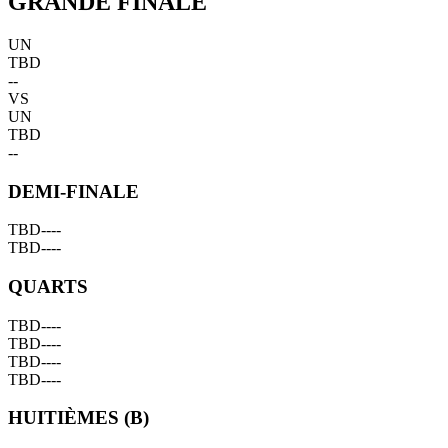
GRANDE FINALE
UN
TBD
--
VS
UN
TBD
--
DEMI-FINALE
TBD
--
--
TBD
--
--
QUARTS
TBD
--
--
TBD
--
--
TBD
--
--
TBD
--
--
HUITIÈMES (B)