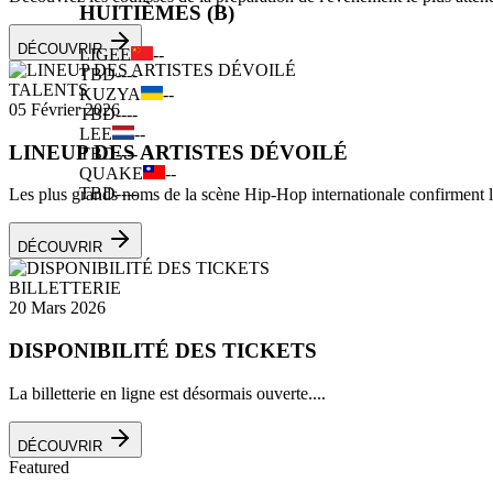
HUITIÈMES (B)
DÉCOUVRIR
LIGEE
--
TBD
--
--
TALENTS
KUZYA
--
05 Février 2026
TBD
--
--
LEE
--
LINEUP DES ARTISTES DÉVOILÉ
TBD
--
--
QUAKE
--
TBD
--
--
Les plus grands noms de la scène Hip-Hop internationale confirment leu
DÉCOUVRIR
BILLETTERIE
20 Mars 2026
DISPONIBILITÉ DES TICKETS
La billetterie en ligne est désormais ouverte....
DÉCOUVRIR
Featured