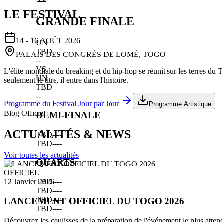
LE FESTIVAL
GRANDE FINALE
14 - 16 AOÛT 2026
UN
TBD
PALAIS DES CONGRÈS DE LOMÉ, TOGO
--
VS
L'élite mondiale du breaking et du hip-hop se réunit sur les terres du
UN
seulement le titre, il entre dans l'histoire.
TBD
--
Programme du Festival Jour par Jour
Programme Artistique
Blog Officiel
DEMI-FINALE
ACTUALITÉS & NEWS
TBD
--
--
TBD
--
--
Voir toutes les actualités
QUARTS
OFFICIEL
TBD
--
--
12 Janvier 2026
TBD
--
--
TBD
--
--
LANCEMENT OFFICIEL DU TOGO 2026
TBD
--
--
Découvrez les coulisses de la préparation de l'événement le plus atten