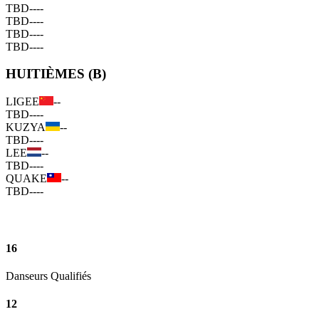
TBD
--
--
TBD
--
--
TBD
--
--
TBD
--
--
HUITIÈMES (B)
LIGEE
--
TBD
--
--
KUZYA
--
TBD
--
--
LEE
--
TBD
--
--
QUAKE
--
TBD
--
--
16
Danseurs Qualifiés
12