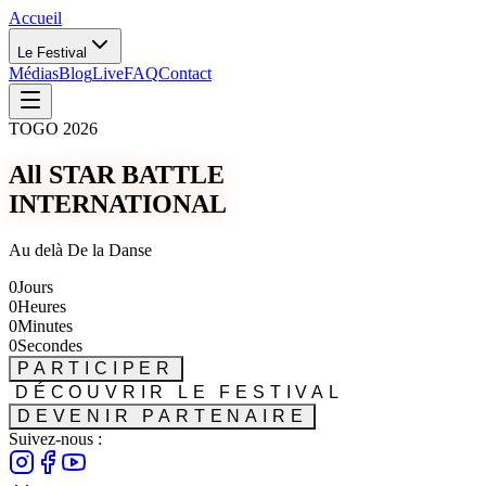
Accueil
Le Festival
Médias
Blog
Live
FAQ
Contact
TOGO 2026
All STAR BATTLE
INTERNATIONAL
Au delà De la Danse
0
Jours
0
Heures
0
Minutes
0
Secondes
PARTICIPER
DÉCOUVRIR LE FESTIVAL
DEVENIR PARTENAIRE
Suivez-nous :