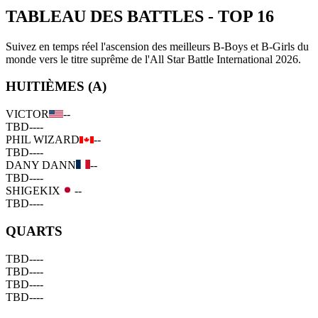
TABLEAU DES BATTLES
-
TOP 16
Suivez en temps réel l'ascension des meilleurs B-Boys et B-Girls du
monde vers le titre suprême de l'All Star Battle International 2026.
HUITIÈMES (A)
VICTOR
--
TBD
--
--
PHIL WIZARD
--
TBD
--
--
DANY DANN
--
TBD
--
--
SHIGEKIX
--
TBD
--
--
QUARTS
TBD
--
--
TBD
--
--
TBD
--
--
TBD
--
--