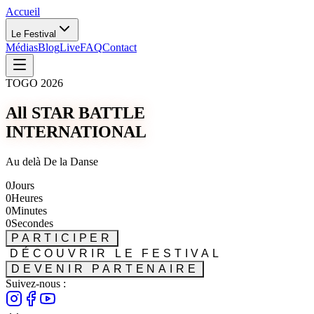
Accueil
Le Festival
Médias
Blog
Live
FAQ
Contact
TOGO 2026
All STAR BATTLE
INTERNATIONAL
Au delà De la Danse
0
Jours
0
Heures
0
Minutes
0
Secondes
PARTICIPER
DÉCOUVRIR LE FESTIVAL
DEVENIR PARTENAIRE
Suivez-nous :