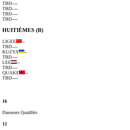
TBD
--
--
TBD
--
--
TBD
--
--
TBD
--
--
HUITIÈMES (B)
LIGEE
--
TBD
--
--
KUZYA
--
TBD
--
--
LEE
--
TBD
--
--
QUAKE
--
TBD
--
--
16
Danseurs Qualifiés
12