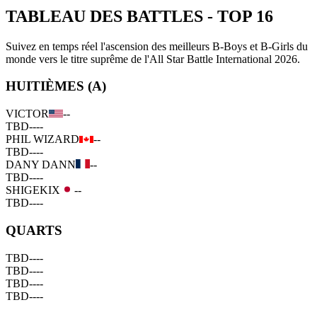
TABLEAU DES BATTLES
-
TOP 16
Suivez en temps réel l'ascension des meilleurs B-Boys et B-Girls du
monde vers le titre suprême de l'All Star Battle International 2026.
HUITIÈMES (A)
VICTOR
--
TBD
--
--
PHIL WIZARD
--
TBD
--
--
DANY DANN
--
TBD
--
--
SHIGEKIX
--
TBD
--
--
QUARTS
TBD
--
--
TBD
--
--
TBD
--
--
TBD
--
--