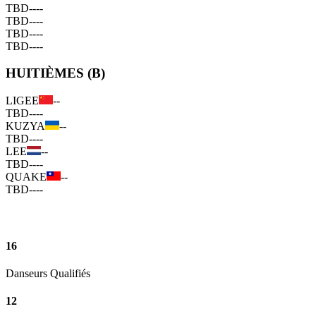
TBD
--
--
TBD
--
--
TBD
--
--
TBD
--
--
HUITIÈMES (B)
LIGEE
--
TBD
--
--
KUZYA
--
TBD
--
--
LEE
--
TBD
--
--
QUAKE
--
TBD
--
--
16
Danseurs Qualifiés
12