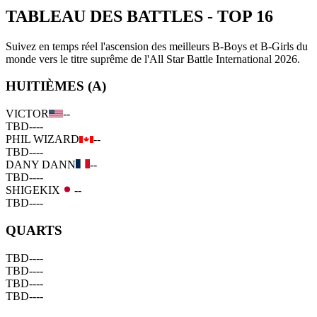
TABLEAU DES BATTLES
-
TOP 16
Suivez en temps réel l'ascension des meilleurs B-Boys et B-Girls du
monde vers le titre suprême de l'All Star Battle International 2026.
HUITIÈMES (A)
VICTOR
--
TBD
--
--
PHIL WIZARD
--
TBD
--
--
DANY DANN
--
TBD
--
--
SHIGEKIX
--
TBD
--
--
QUARTS
TBD
--
--
TBD
--
--
TBD
--
--
TBD
--
--