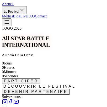
Accueil
Le Festival
Médias
Blog
Live
FAQ
Contact
TOGO 2026
All STAR BATTLE
INTERNATIONAL
Au delà De la Danse
0
Jours
0
Heures
0
Minutes
0
Secondes
PARTICIPER
DÉCOUVRIR LE FESTIVAL
DEVENIR PARTENAIRE
Suivez-nous :