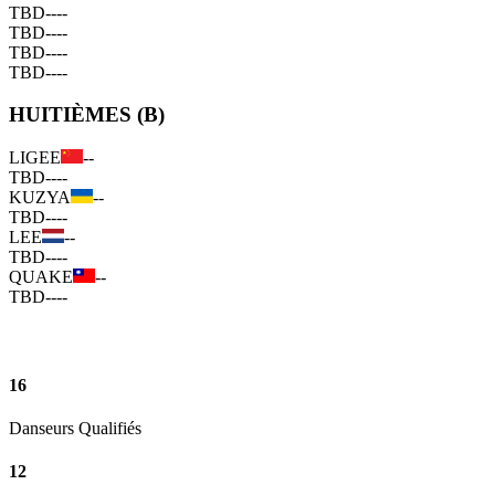
TBD
--
--
TBD
--
--
TBD
--
--
TBD
--
--
HUITIÈMES (B)
LIGEE
--
TBD
--
--
KUZYA
--
TBD
--
--
LEE
--
TBD
--
--
QUAKE
--
TBD
--
--
16
Danseurs Qualifiés
12