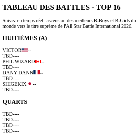
TABLEAU DES BATTLES
-
TOP 16
Suivez en temps réel l'ascension des meilleurs B-Boys et B-Girls du
monde vers le titre suprême de l'All Star Battle International 2026.
HUITIÈMES (A)
VICTOR
--
TBD
--
--
PHIL WIZARD
--
TBD
--
--
DANY DANN
--
TBD
--
--
SHIGEKIX
--
TBD
--
--
QUARTS
TBD
--
--
TBD
--
--
TBD
--
--
TBD
--
--