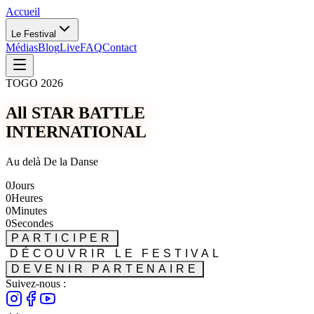
Accueil
Le Festival
Médias
Blog
Live
FAQ
Contact
TOGO 2026
All STAR BATTLE
INTERNATIONAL
Au delà De la Danse
0
Jours
0
Heures
0
Minutes
0
Secondes
PARTICIPER
DÉCOUVRIR LE FESTIVAL
DEVENIR PARTENAIRE
Suivez-nous :