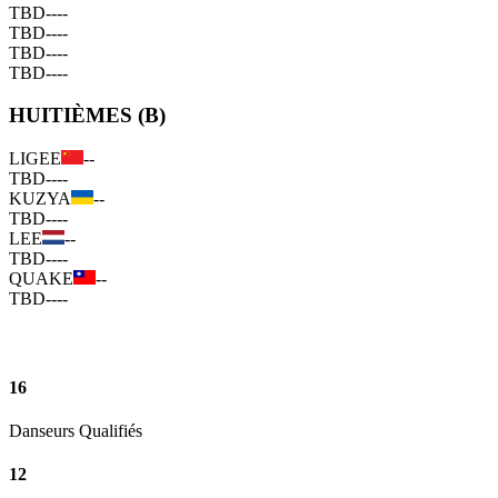
TBD
--
--
TBD
--
--
TBD
--
--
TBD
--
--
HUITIÈMES (B)
LIGEE
--
TBD
--
--
KUZYA
--
TBD
--
--
LEE
--
TBD
--
--
QUAKE
--
TBD
--
--
16
Danseurs Qualifiés
12