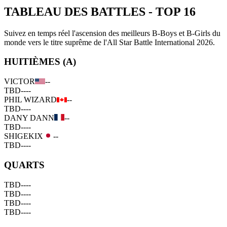
TABLEAU DES BATTLES
-
TOP 16
Suivez en temps réel l'ascension des meilleurs B-Boys et B-Girls du
monde vers le titre suprême de l'All Star Battle International 2026.
HUITIÈMES (A)
VICTOR
--
TBD
--
--
PHIL WIZARD
--
TBD
--
--
DANY DANN
--
TBD
--
--
SHIGEKIX
--
TBD
--
--
QUARTS
TBD
--
--
TBD
--
--
TBD
--
--
TBD
--
--