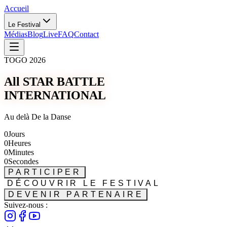
Accueil
Le Festival
Médias
Blog
Live
FAQ
Contact
TOGO 2026
All STAR BATTLE
INTERNATIONAL
Au delà De la Danse
0
Jours
0
Heures
0
Minutes
0
Secondes
PARTICIPER
DÉCOUVRIR LE FESTIVAL
DEVENIR PARTENAIRE
Suivez-nous :