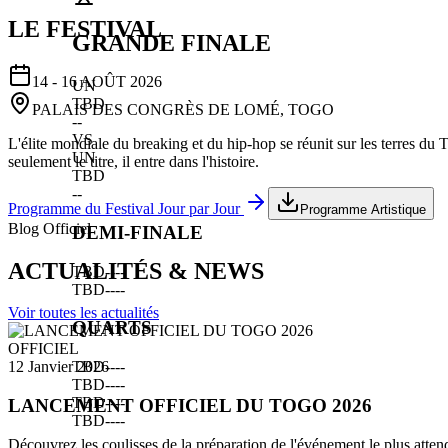
LE FESTIVAL
GRANDE FINALE
14 - 16 AOÛT 2026
UN
TBD
PALAIS DES CONGRÈS DE LOMÉ, TOGO
--
VS
L'élite mondiale du breaking et du hip-hop se réunit sur les terres du
UN
seulement le titre, il entre dans l'histoire.
TBD
--
Programme du Festival Jour par Jour
Programme Artistique
Blog Officiel
DEMI-FINALE
ACTUALITÉS & NEWS
TBD
--
--
TBD
--
--
Voir toutes les actualités
QUARTS
OFFICIEL
TBD
--
--
12 Janvier 2026
TBD
--
--
TBD
--
--
LANCEMENT OFFICIEL DU TOGO 2026
TBD
--
--
Découvrez les coulisses de la préparation de l'événement le plus atten