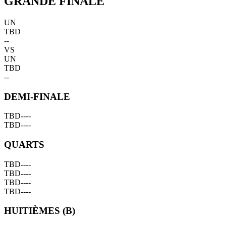
GRANDE FINALE
UN
TBD
--
VS
UN
TBD
--
DEMI-FINALE
TBD
--
--
TBD
--
--
QUARTS
TBD
--
--
TBD
--
--
TBD
--
--
TBD
--
--
HUITIÈMES (B)