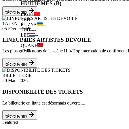
HUITIÈMES (B)
DÉCOUVRIR
LIGEE
--
TBD
--
--
TALENTS
KUZYA
--
05 Février 2026
TBD
--
--
LEE
--
LINEUP DES ARTISTES DÉVOILÉ
TBD
--
--
QUAKE
--
TBD
--
--
Les plus grands noms de la scène Hip-Hop internationale confirment leu
DÉCOUVRIR
BILLETTERIE
20 Mars 2026
DISPONIBILITÉ DES TICKETS
La billetterie en ligne est désormais ouverte....
DÉCOUVRIR
Featured