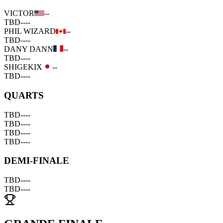
VICTOR
--
TBD
--
--
PHIL WIZARD
--
TBD
--
--
DANY DANN
--
TBD
--
--
SHIGEKIX
--
TBD
--
--
QUARTS
TBD
--
--
TBD
--
--
TBD
--
--
TBD
--
--
DEMI-FINALE
TBD
--
--
TBD
--
--