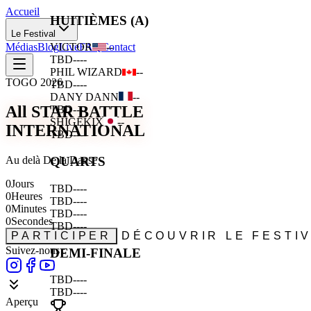
Accueil
HUITIÈMES (A)
Le Festival
Médias
Blog
Live
FAQ
Contact
VICTOR
--
TBD
--
--
PHIL WIZARD
--
TOGO 2026
TBD
--
--
DANY DANN
--
All STAR BATTLE
TBD
--
--
SHIGEKIX
--
INTERNATIONAL
TBD
--
--
Au delà De la Danse
QUARTS
0
Jours
TBD
--
--
0
Heures
TBD
--
--
0
Minutes
TBD
--
--
0
Secondes
TBD
--
--
PARTICIPER
DÉCOUVRIR LE FESTI
Suivez-nous :
DEMI-FINALE
TBD
--
--
TBD
--
--
Aperçu