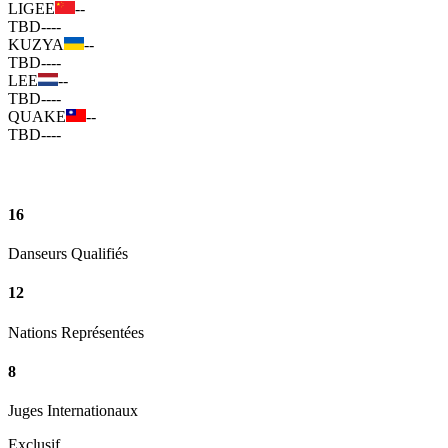
LIGEE
--
TBD
--
--
KUZYA
--
TBD
--
--
LEE
--
TBD
--
--
QUAKE
--
TBD
--
--
16
Danseurs Qualifiés
12
Nations Représentées
8
Juges Internationaux
Exclusif