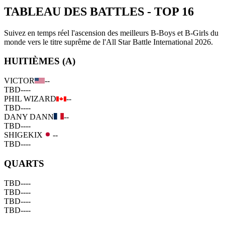
TABLEAU DES BATTLES
-
TOP 16
Suivez en temps réel l'ascension des meilleurs B-Boys et B-Girls du
monde vers le titre suprême de l'All Star Battle International 2026.
HUITIÈMES (A)
VICTOR
--
TBD
--
--
PHIL WIZARD
--
TBD
--
--
DANY DANN
--
TBD
--
--
SHIGEKIX
--
TBD
--
--
QUARTS
TBD
--
--
TBD
--
--
TBD
--
--
TBD
--
--