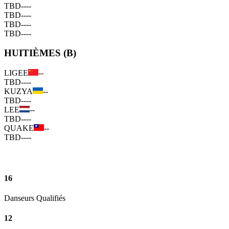
TBD
--
--
TBD
--
--
TBD
--
--
TBD
--
--
HUITIÈMES (B)
LIGEE
--
TBD
--
--
KUZYA
--
TBD
--
--
LEE
--
TBD
--
--
QUAKE
--
TBD
--
--
16
Danseurs Qualifiés
12