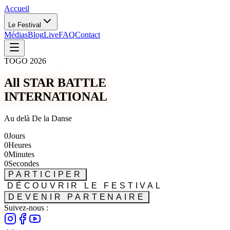
Accueil
Le Festival
Médias
Blog
Live
FAQ
Contact
TOGO 2026
All STAR BATTLE
INTERNATIONAL
Au delà De la Danse
0
Jours
0
Heures
0
Minutes
0
Secondes
PARTICIPER
DÉCOUVRIR LE FESTIVAL
DEVENIR PARTENAIRE
Suivez-nous :