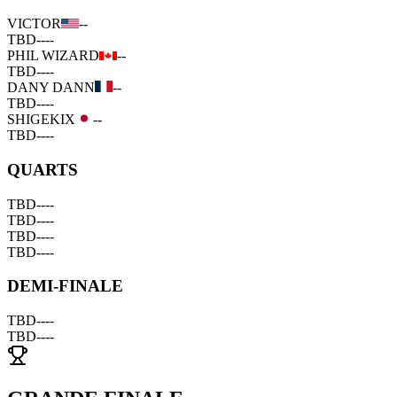
VICTOR
--
TBD
--
--
PHIL WIZARD
--
TBD
--
--
DANY DANN
--
TBD
--
--
SHIGEKIX
--
TBD
--
--
QUARTS
TBD
--
--
TBD
--
--
TBD
--
--
TBD
--
--
DEMI-FINALE
TBD
--
--
TBD
--
--