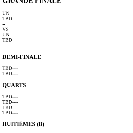
GRANDE FINALE
UN
TBD
--
VS
UN
TBD
--
DEMI-FINALE
TBD
--
--
TBD
--
--
QUARTS
TBD
--
--
TBD
--
--
TBD
--
--
TBD
--
--
HUITIÈMES (B)