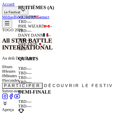
Accueil
HUITIÈMES (A)
Le Festival
Médias
Blog
Live
FAQ
Contact
VICTOR
--
TBD
--
--
PHIL WIZARD
--
TOGO 2026
TBD
--
--
DANY DANN
--
All STAR BATTLE
TBD
--
--
SHIGEKIX
--
INTERNATIONAL
TBD
--
--
Au delà De la Danse
QUARTS
0
Jours
TBD
--
--
0
Heures
TBD
--
--
0
Minutes
TBD
--
--
0
Secondes
TBD
--
--
PARTICIPER
DÉCOUVRIR LE FESTI
Suivez-nous :
DEMI-FINALE
TBD
--
--
TBD
--
--
Aperçu