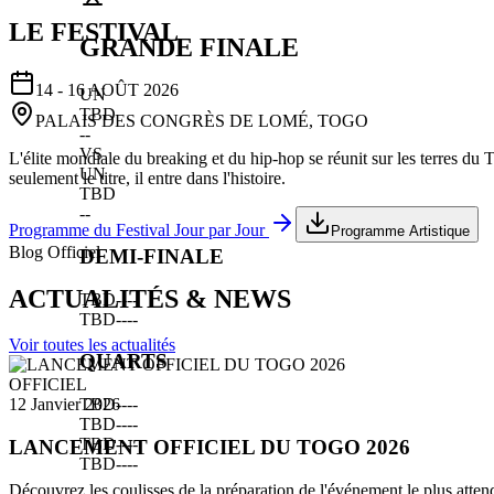
LE FESTIVAL
GRANDE FINALE
14 - 16 AOÛT 2026
UN
TBD
PALAIS DES CONGRÈS DE LOMÉ, TOGO
--
VS
L'élite mondiale du breaking et du hip-hop se réunit sur les terres du
UN
seulement le titre, il entre dans l'histoire.
TBD
--
Programme du Festival Jour par Jour
Programme Artistique
Blog Officiel
DEMI-FINALE
ACTUALITÉS & NEWS
TBD
--
--
TBD
--
--
Voir toutes les actualités
QUARTS
OFFICIEL
TBD
--
--
12 Janvier 2026
TBD
--
--
TBD
--
--
LANCEMENT OFFICIEL DU TOGO 2026
TBD
--
--
Découvrez les coulisses de la préparation de l'événement le plus atten