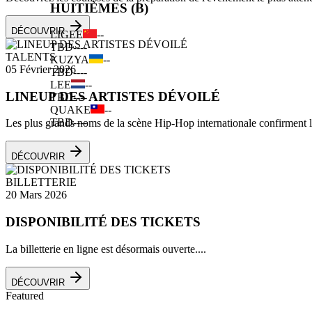
HUITIÈMES (B)
DÉCOUVRIR
LIGEE
--
TBD
--
--
TALENTS
KUZYA
--
05 Février 2026
TBD
--
--
LEE
--
LINEUP DES ARTISTES DÉVOILÉ
TBD
--
--
QUAKE
--
TBD
--
--
Les plus grands noms de la scène Hip-Hop internationale confirment leu
DÉCOUVRIR
BILLETTERIE
20 Mars 2026
DISPONIBILITÉ DES TICKETS
La billetterie en ligne est désormais ouverte....
DÉCOUVRIR
Featured