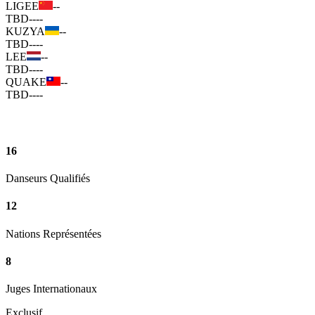
LIGEE
--
TBD
--
--
KUZYA
--
TBD
--
--
LEE
--
TBD
--
--
QUAKE
--
TBD
--
--
16
Danseurs Qualifiés
12
Nations Représentées
8
Juges Internationaux
Exclusif