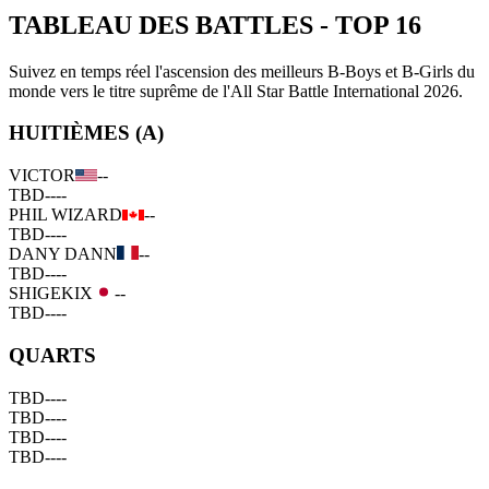
TABLEAU DES BATTLES
-
TOP 16
Suivez en temps réel l'ascension des meilleurs B-Boys et B-Girls du
monde vers le titre suprême de l'All Star Battle International 2026.
HUITIÈMES (A)
VICTOR
--
TBD
--
--
PHIL WIZARD
--
TBD
--
--
DANY DANN
--
TBD
--
--
SHIGEKIX
--
TBD
--
--
QUARTS
TBD
--
--
TBD
--
--
TBD
--
--
TBD
--
--