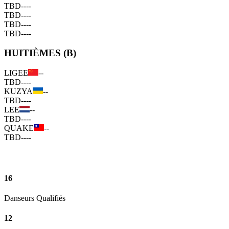
TBD
--
--
TBD
--
--
TBD
--
--
TBD
--
--
HUITIÈMES (B)
LIGEE
--
TBD
--
--
KUZYA
--
TBD
--
--
LEE
--
TBD
--
--
QUAKE
--
TBD
--
--
16
Danseurs Qualifiés
12