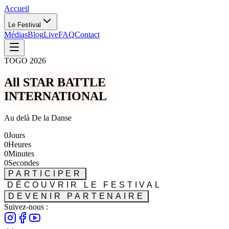
Accueil
Le Festival
Médias
Blog
Live
FAQ
Contact
TOGO 2026
All STAR BATTLE
INTERNATIONAL
Au delà De la Danse
0
Jours
0
Heures
0
Minutes
0
Secondes
PARTICIPER
DÉCOUVRIR LE FESTIVAL
DEVENIR PARTENAIRE
Suivez-nous :