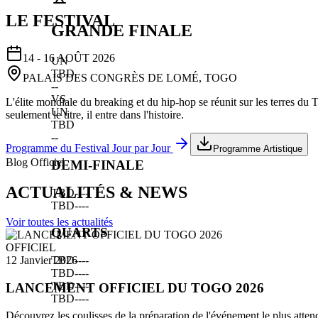
LE FESTIVAL
GRANDE FINALE
14 - 16 AOÛT 2026
UN
TBD
PALAIS DES CONGRÈS DE LOMÉ, TOGO
--
VS
L'élite mondiale du breaking et du hip-hop se réunit sur les terres du
UN
seulement le titre, il entre dans l'histoire.
TBD
--
Programme du Festival Jour par Jour
Programme Artistique
Blog Officiel
DEMI-FINALE
ACTUALITÉS & NEWS
TBD
--
--
TBD
--
--
Voir toutes les actualités
QUARTS
OFFICIEL
TBD
--
--
12 Janvier 2026
TBD
--
--
TBD
--
--
LANCEMENT OFFICIEL DU TOGO 2026
TBD
--
--
Découvrez les coulisses de la préparation de l'événement le plus atten