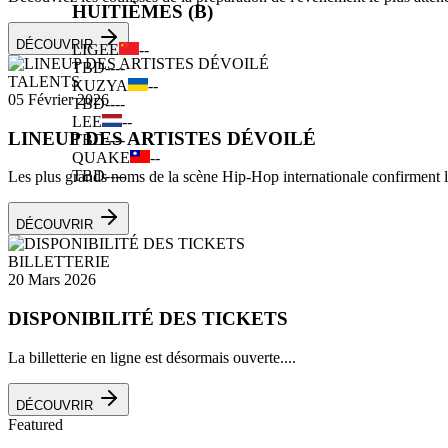
HUITIÈMES (B)
DÉCOUVRIR
LIGEE
--
TBD
--
--
TALENTS
KUZYA
--
05 Février 2026
TBD
--
--
LEE
--
LINEUP DES ARTISTES DÉVOILÉ
TBD
--
--
QUAKE
--
TBD
--
--
Les plus grands noms de la scène Hip-Hop internationale confirment leu
DÉCOUVRIR
BILLETTERIE
20 Mars 2026
DISPONIBILITÉ DES TICKETS
La billetterie en ligne est désormais ouverte....
DÉCOUVRIR
Featured