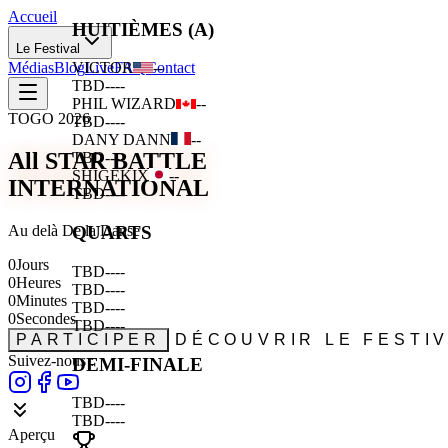
Accueil
HUITIÈMES (A)
Le Festival
Médias
Blog
Live
FAQ
Contact
VICTOR
--
TBD
--
--
PHIL WIZARD
--
TOGO 2026
TBD
--
--
DANY DANN
--
All STAR BATTLE
TBD
--
--
SHIGEKIX
--
INTERNATIONAL
TBD
--
--
Au delà De la Danse
QUARTS
0
Jours
TBD
--
--
0
Heures
TBD
--
--
0
Minutes
TBD
--
--
0
Secondes
TBD
--
--
PARTICIPER
DÉCOUVRIR LE FESTI
Suivez-nous :
DEMI-FINALE
TBD
--
--
TBD
--
--
Aperçu