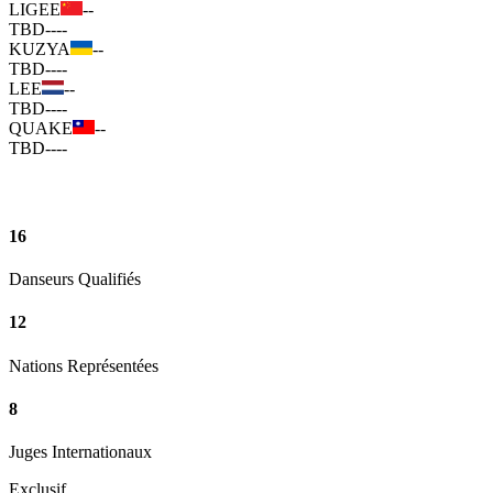
LIGEE
--
TBD
--
--
KUZYA
--
TBD
--
--
LEE
--
TBD
--
--
QUAKE
--
TBD
--
--
16
Danseurs Qualifiés
12
Nations Représentées
8
Juges Internationaux
Exclusif