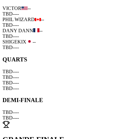
VICTOR
--
TBD
--
--
PHIL WIZARD
--
TBD
--
--
DANY DANN
--
TBD
--
--
SHIGEKIX
--
TBD
--
--
QUARTS
TBD
--
--
TBD
--
--
TBD
--
--
TBD
--
--
DEMI-FINALE
TBD
--
--
TBD
--
--