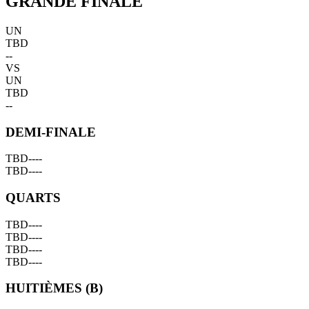
GRANDE FINALE
UN
TBD
--
VS
UN
TBD
--
DEMI-FINALE
TBD
--
--
TBD
--
--
QUARTS
TBD
--
--
TBD
--
--
TBD
--
--
TBD
--
--
HUITIÈMES (B)