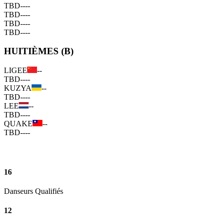
TBD
--
--
TBD
--
--
TBD
--
--
TBD
--
--
HUITIÈMES (B)
LIGEE
--
TBD
--
--
KUZYA
--
TBD
--
--
LEE
--
TBD
--
--
QUAKE
--
TBD
--
--
16
Danseurs Qualifiés
12