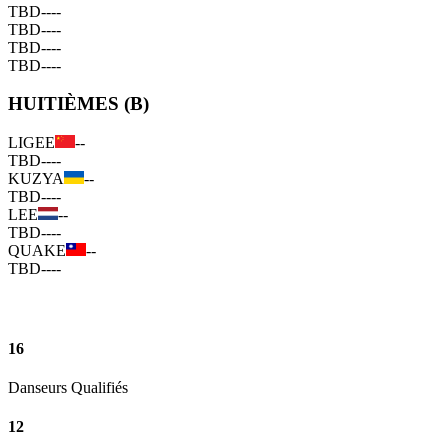
TBD
--
--
TBD
--
--
TBD
--
--
TBD
--
--
HUITIÈMES (B)
LIGEE
--
TBD
--
--
KUZYA
--
TBD
--
--
LEE
--
TBD
--
--
QUAKE
--
TBD
--
--
16
Danseurs Qualifiés
12