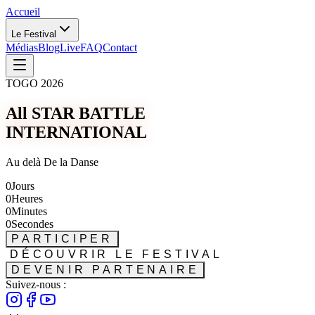
Accueil
Le Festival
Médias
Blog
Live
FAQ
Contact
TOGO 2026
All STAR BATTLE
INTERNATIONAL
Au delà De la Danse
0
Jours
0
Heures
0
Minutes
0
Secondes
PARTICIPER
DÉCOUVRIR LE FESTIVAL
DEVENIR PARTENAIRE
Suivez-nous :