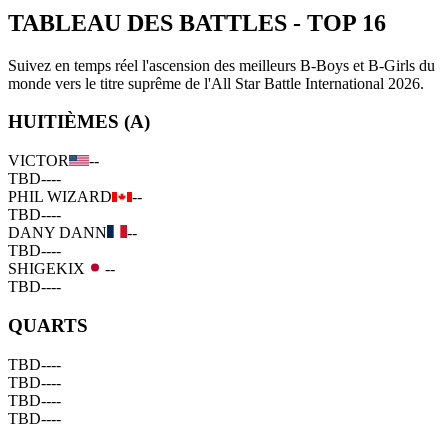
TABLEAU DES BATTLES
-
TOP 16
Suivez en temps réel l'ascension des meilleurs B-Boys et B-Girls du
monde vers le titre suprême de l'All Star Battle International 2026.
HUITIÈMES (A)
VICTOR
--
TBD
--
--
PHIL WIZARD
--
TBD
--
--
DANY DANN
--
TBD
--
--
SHIGEKIX
--
TBD
--
--
QUARTS
TBD
--
--
TBD
--
--
TBD
--
--
TBD
--
--