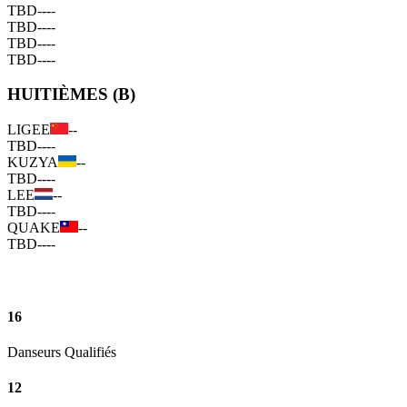
TBD
--
--
TBD
--
--
TBD
--
--
TBD
--
--
HUITIÈMES (B)
LIGEE
--
TBD
--
--
KUZYA
--
TBD
--
--
LEE
--
TBD
--
--
QUAKE
--
TBD
--
--
16
Danseurs Qualifiés
12