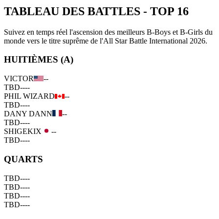
TABLEAU DES BATTLES
-
TOP 16
Suivez en temps réel l'ascension des meilleurs B-Boys et B-Girls du
monde vers le titre suprême de l'All Star Battle International 2026.
HUITIÈMES (A)
VICTOR
--
TBD
--
--
PHIL WIZARD
--
TBD
--
--
DANY DANN
--
TBD
--
--
SHIGEKIX
--
TBD
--
--
QUARTS
TBD
--
--
TBD
--
--
TBD
--
--
TBD
--
--