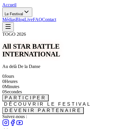
Accueil
Le Festival
Médias
Blog
Live
FAQ
Contact
TOGO 2026
All STAR BATTLE
INTERNATIONAL
Au delà De la Danse
0
Jours
0
Heures
0
Minutes
0
Secondes
PARTICIPER
DÉCOUVRIR LE FESTIVAL
DEVENIR PARTENAIRE
Suivez-nous :