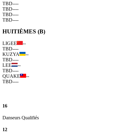
TBD
--
--
TBD
--
--
TBD
--
--
TBD
--
--
HUITIÈMES (B)
LIGEE
--
TBD
--
--
KUZYA
--
TBD
--
--
LEE
--
TBD
--
--
QUAKE
--
TBD
--
--
16
Danseurs Qualifiés
12