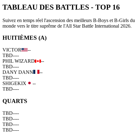
TABLEAU DES BATTLES
-
TOP 16
Suivez en temps réel l'ascension des meilleurs B-Boys et B-Girls du
monde vers le titre suprême de l'All Star Battle International 2026.
HUITIÈMES (A)
VICTOR
--
TBD
--
--
PHIL WIZARD
--
TBD
--
--
DANY DANN
--
TBD
--
--
SHIGEKIX
--
TBD
--
--
QUARTS
TBD
--
--
TBD
--
--
TBD
--
--
TBD
--
--