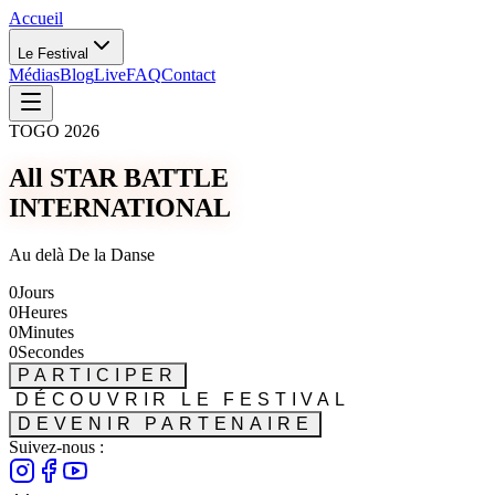
Accueil
Le Festival
Médias
Blog
Live
FAQ
Contact
TOGO 2026
All STAR BATTLE
INTERNATIONAL
Au delà De la Danse
0
Jours
0
Heures
0
Minutes
0
Secondes
PARTICIPER
DÉCOUVRIR LE FESTIVAL
DEVENIR PARTENAIRE
Suivez-nous :