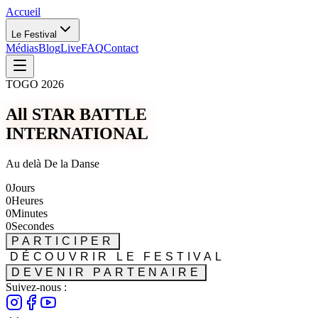
Accueil
Le Festival
Médias
Blog
Live
FAQ
Contact
TOGO 2026
All STAR BATTLE
INTERNATIONAL
Au delà De la Danse
0
Jours
0
Heures
0
Minutes
0
Secondes
PARTICIPER
DÉCOUVRIR LE FESTIVAL
DEVENIR PARTENAIRE
Suivez-nous :