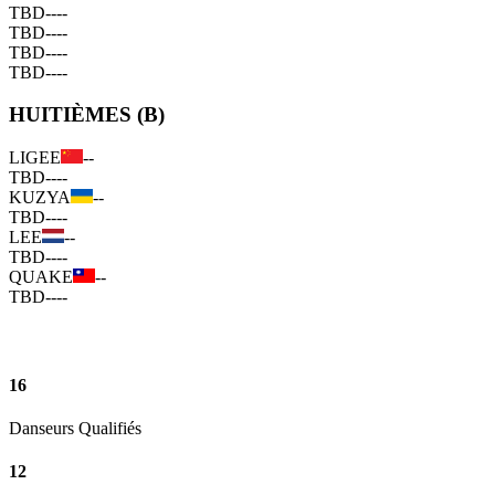
TBD
--
--
TBD
--
--
TBD
--
--
TBD
--
--
HUITIÈMES (B)
LIGEE
--
TBD
--
--
KUZYA
--
TBD
--
--
LEE
--
TBD
--
--
QUAKE
--
TBD
--
--
16
Danseurs Qualifiés
12