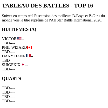
TABLEAU DES BATTLES
-
TOP 16
Suivez en temps réel l'ascension des meilleurs B-Boys et B-Girls du
monde vers le titre suprême de l'All Star Battle International 2026.
HUITIÈMES (A)
VICTOR
--
TBD
--
--
PHIL WIZARD
--
TBD
--
--
DANY DANN
--
TBD
--
--
SHIGEKIX
--
TBD
--
--
QUARTS
TBD
--
--
TBD
--
--
TBD
--
--
TBD
--
--