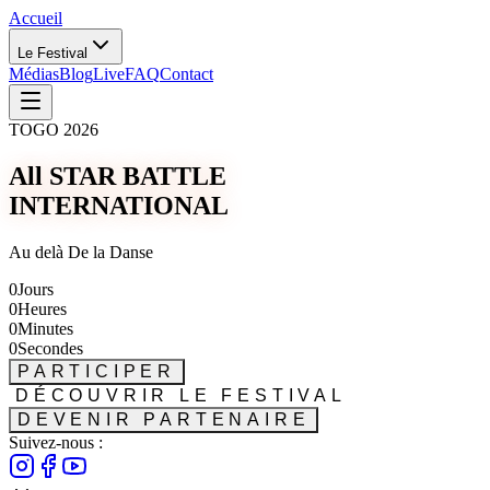
Accueil
Le Festival
Médias
Blog
Live
FAQ
Contact
TOGO 2026
All STAR BATTLE
INTERNATIONAL
Au delà De la Danse
0
Jours
0
Heures
0
Minutes
0
Secondes
PARTICIPER
DÉCOUVRIR LE FESTIVAL
DEVENIR PARTENAIRE
Suivez-nous :