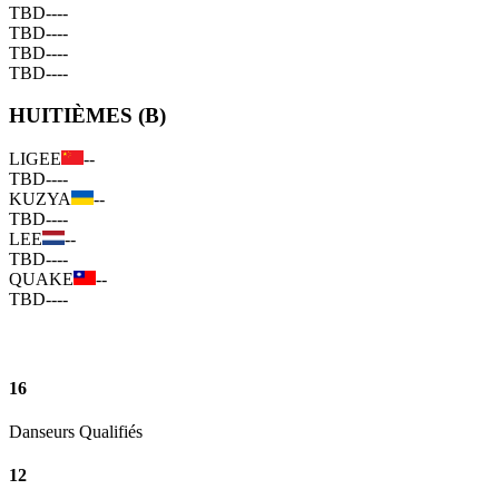
TBD
--
--
TBD
--
--
TBD
--
--
TBD
--
--
HUITIÈMES (B)
LIGEE
--
TBD
--
--
KUZYA
--
TBD
--
--
LEE
--
TBD
--
--
QUAKE
--
TBD
--
--
16
Danseurs Qualifiés
12