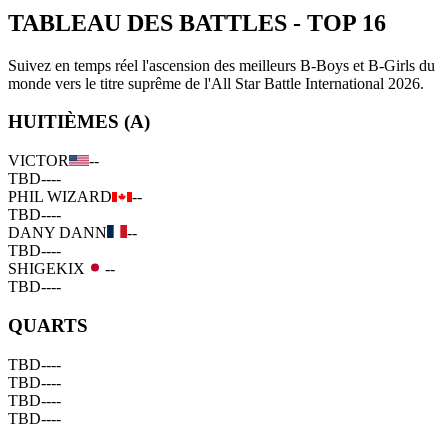
TABLEAU DES BATTLES
-
TOP 16
Suivez en temps réel l'ascension des meilleurs B-Boys et B-Girls du
monde vers le titre suprême de l'All Star Battle International 2026.
HUITIÈMES (A)
VICTOR
--
TBD
--
--
PHIL WIZARD
--
TBD
--
--
DANY DANN
--
TBD
--
--
SHIGEKIX
--
TBD
--
--
QUARTS
TBD
--
--
TBD
--
--
TBD
--
--
TBD
--
--