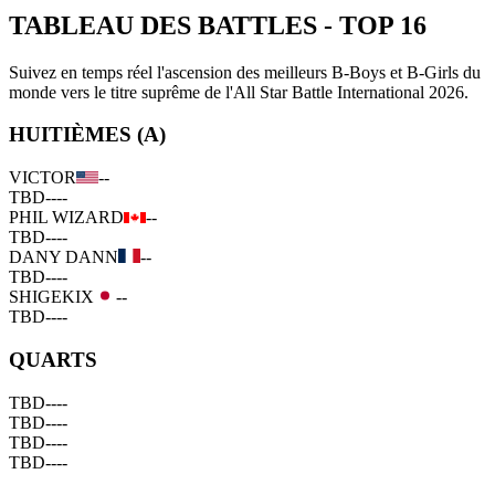
TABLEAU DES BATTLES
-
TOP 16
Suivez en temps réel l'ascension des meilleurs B-Boys et B-Girls du
monde vers le titre suprême de l'All Star Battle International 2026.
HUITIÈMES (A)
VICTOR
--
TBD
--
--
PHIL WIZARD
--
TBD
--
--
DANY DANN
--
TBD
--
--
SHIGEKIX
--
TBD
--
--
QUARTS
TBD
--
--
TBD
--
--
TBD
--
--
TBD
--
--