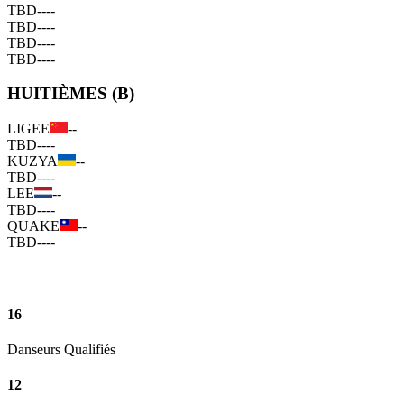
TBD
--
--
TBD
--
--
TBD
--
--
TBD
--
--
HUITIÈMES (B)
LIGEE
--
TBD
--
--
KUZYA
--
TBD
--
--
LEE
--
TBD
--
--
QUAKE
--
TBD
--
--
16
Danseurs Qualifiés
12