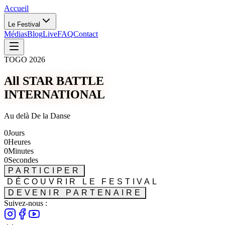
Accueil
Le Festival
Médias
Blog
Live
FAQ
Contact
TOGO 2026
All STAR BATTLE
INTERNATIONAL
Au delà De la Danse
0
Jours
0
Heures
0
Minutes
0
Secondes
PARTICIPER
DÉCOUVRIR LE FESTIVAL
DEVENIR PARTENAIRE
Suivez-nous :