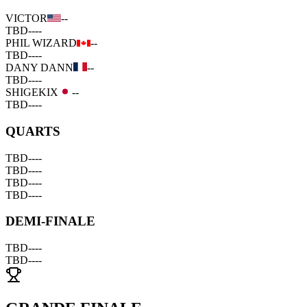
VICTOR
--
TBD
--
--
PHIL WIZARD
--
TBD
--
--
DANY DANN
--
TBD
--
--
SHIGEKIX
--
TBD
--
--
QUARTS
TBD
--
--
TBD
--
--
TBD
--
--
TBD
--
--
DEMI-FINALE
TBD
--
--
TBD
--
--