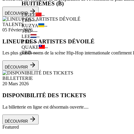
HUITIÈMES (B)
DÉCOUVRIR
LIGEE
--
TBD
--
--
TALENTS
KUZYA
--
05 Février 2026
TBD
--
--
LEE
--
LINEUP DES ARTISTES DÉVOILÉ
TBD
--
--
QUAKE
--
TBD
--
--
Les plus grands noms de la scène Hip-Hop internationale confirment leu
DÉCOUVRIR
BILLETTERIE
20 Mars 2026
DISPONIBILITÉ DES TICKETS
La billetterie en ligne est désormais ouverte....
DÉCOUVRIR
Featured