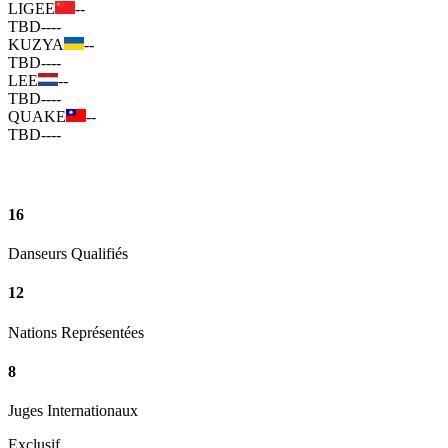
LIGEE
--
TBD
--
--
KUZYA
--
TBD
--
--
LEE
--
TBD
--
--
QUAKE
--
TBD
--
--
16
Danseurs Qualifiés
12
Nations Représentées
8
Juges Internationaux
Exclusif