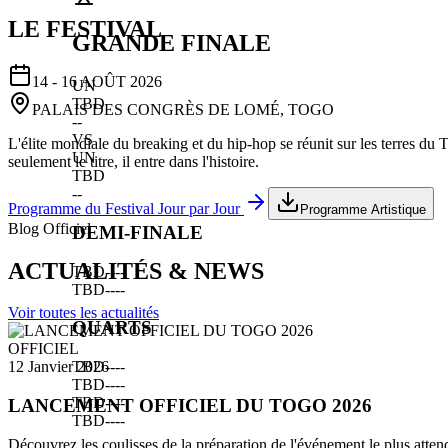
LE FESTIVAL
GRANDE FINALE
14 - 16 AOÛT 2026
UN
TBD
PALAIS DES CONGRÈS DE LOMÉ, TOGO
--
VS
L'élite mondiale du breaking et du hip-hop se réunit sur les terres du
UN
seulement le titre, il entre dans l'histoire.
TBD
--
Programme du Festival Jour par Jour
Programme Artistique
Blog Officiel
DEMI-FINALE
ACTUALITÉS & NEWS
TBD
--
--
TBD
--
--
Voir toutes les actualités
QUARTS
OFFICIEL
TBD
--
--
12 Janvier 2026
TBD
--
--
TBD
--
--
LANCEMENT OFFICIEL DU TOGO 2026
TBD
--
--
Découvrez les coulisses de la préparation de l'événement le plus atten