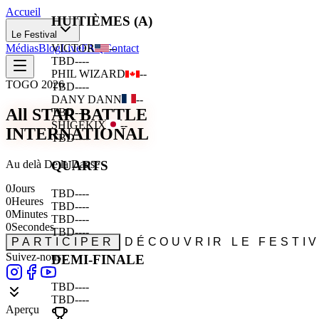
Accueil
HUITIÈMES (A)
Le Festival
Médias
Blog
Live
FAQ
Contact
VICTOR
--
TBD
--
--
PHIL WIZARD
--
TOGO 2026
TBD
--
--
DANY DANN
--
All STAR BATTLE
TBD
--
--
SHIGEKIX
--
INTERNATIONAL
TBD
--
--
Au delà De la Danse
QUARTS
0
Jours
TBD
--
--
0
Heures
TBD
--
--
0
Minutes
TBD
--
--
0
Secondes
TBD
--
--
PARTICIPER
DÉCOUVRIR LE FESTI
Suivez-nous :
DEMI-FINALE
TBD
--
--
TBD
--
--
Aperçu