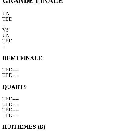
GRANDE FINALE
UN
TBD
--
VS
UN
TBD
--
DEMI-FINALE
TBD
--
--
TBD
--
--
QUARTS
TBD
--
--
TBD
--
--
TBD
--
--
TBD
--
--
HUITIÈMES (B)