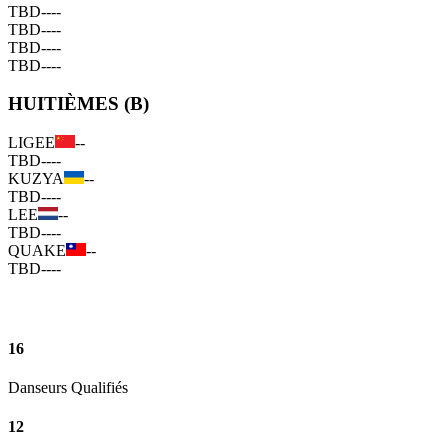
TBD
--
--
TBD
--
--
TBD
--
--
TBD
--
--
HUITIÈMES (B)
LIGEE
--
TBD
--
--
KUZYA
--
TBD
--
--
LEE
--
TBD
--
--
QUAKE
--
TBD
--
--
16
Danseurs Qualifiés
12