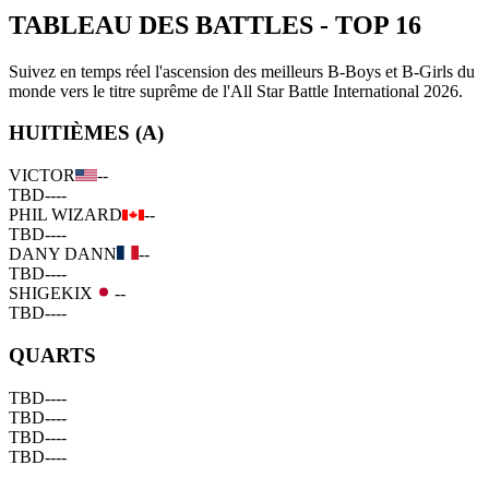
TABLEAU DES BATTLES
-
TOP 16
Suivez en temps réel l'ascension des meilleurs B-Boys et B-Girls du
monde vers le titre suprême de l'All Star Battle International 2026.
HUITIÈMES (A)
VICTOR
--
TBD
--
--
PHIL WIZARD
--
TBD
--
--
DANY DANN
--
TBD
--
--
SHIGEKIX
--
TBD
--
--
QUARTS
TBD
--
--
TBD
--
--
TBD
--
--
TBD
--
--