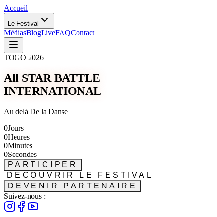
Accueil
Le Festival
Médias
Blog
Live
FAQ
Contact
TOGO 2026
All STAR BATTLE
INTERNATIONAL
Au delà De la Danse
0
Jours
0
Heures
0
Minutes
0
Secondes
PARTICIPER
DÉCOUVRIR LE FESTIVAL
DEVENIR PARTENAIRE
Suivez-nous :