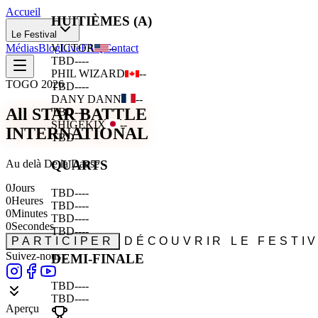
Accueil
HUITIÈMES (A)
Le Festival
Médias
Blog
Live
FAQ
Contact
VICTOR
--
TBD
--
--
PHIL WIZARD
--
TOGO 2026
TBD
--
--
DANY DANN
--
All STAR BATTLE
TBD
--
--
SHIGEKIX
--
INTERNATIONAL
TBD
--
--
Au delà De la Danse
QUARTS
0
Jours
TBD
--
--
0
Heures
TBD
--
--
0
Minutes
TBD
--
--
0
Secondes
TBD
--
--
PARTICIPER
DÉCOUVRIR LE FESTI
Suivez-nous :
DEMI-FINALE
TBD
--
--
TBD
--
--
Aperçu