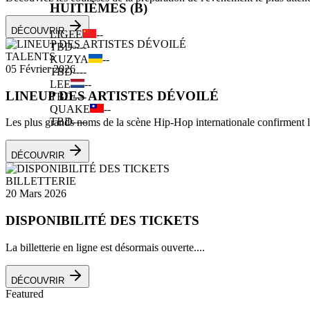
HUITIÈMES (B)
DÉCOUVRIR
LIGEE
--
TBD
--
--
TALENTS
KUZYA
--
05 Février 2026
TBD
--
--
LEE
--
LINEUP DES ARTISTES DÉVOILÉ
TBD
--
--
QUAKE
--
TBD
--
--
Les plus grands noms de la scène Hip-Hop internationale confirment leu
DÉCOUVRIR
BILLETTERIE
20 Mars 2026
DISPONIBILITÉ DES TICKETS
La billetterie en ligne est désormais ouverte....
DÉCOUVRIR
Featured