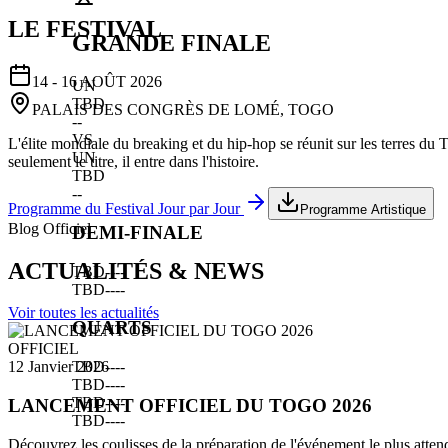
LE FESTIVAL
GRANDE FINALE
14 - 16 AOÛT 2026
UN
TBD
PALAIS DES CONGRÈS DE LOMÉ, TOGO
--
VS
L'élite mondiale du breaking et du hip-hop se réunit sur les terres du
UN
seulement le titre, il entre dans l'histoire.
TBD
--
Programme du Festival Jour par Jour
Programme Artistique
Blog Officiel
DEMI-FINALE
ACTUALITÉS & NEWS
TBD
--
--
TBD
--
--
Voir toutes les actualités
QUARTS
OFFICIEL
TBD
--
--
12 Janvier 2026
TBD
--
--
TBD
--
--
LANCEMENT OFFICIEL DU TOGO 2026
TBD
--
--
Découvrez les coulisses de la préparation de l'événement le plus atten