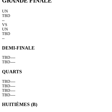
GRANDE FINALE
UN
TBD
--
VS
UN
TBD
--
DEMI-FINALE
TBD
--
--
TBD
--
--
QUARTS
TBD
--
--
TBD
--
--
TBD
--
--
TBD
--
--
HUITIÈMES (B)