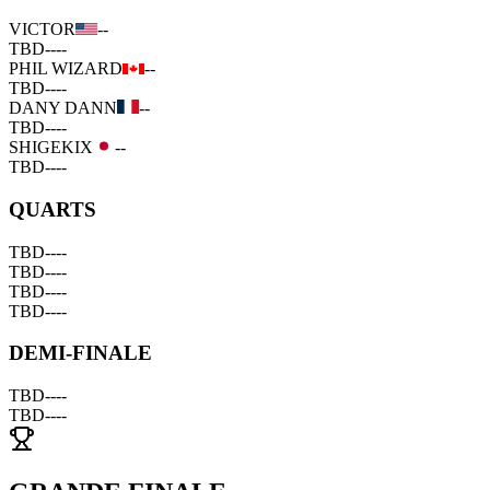
VICTOR
--
TBD
--
--
PHIL WIZARD
--
TBD
--
--
DANY DANN
--
TBD
--
--
SHIGEKIX
--
TBD
--
--
QUARTS
TBD
--
--
TBD
--
--
TBD
--
--
TBD
--
--
DEMI-FINALE
TBD
--
--
TBD
--
--