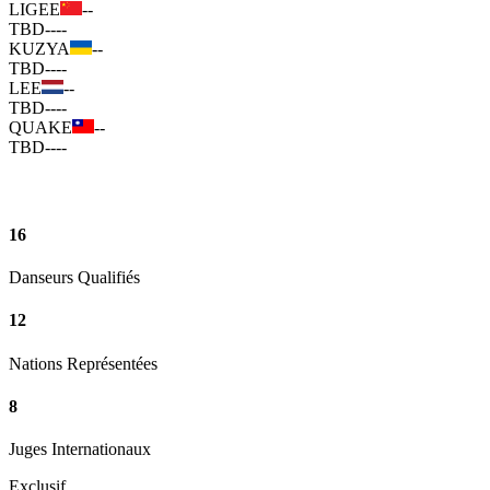
LIGEE
--
TBD
--
--
KUZYA
--
TBD
--
--
LEE
--
TBD
--
--
QUAKE
--
TBD
--
--
16
Danseurs Qualifiés
12
Nations Représentées
8
Juges Internationaux
Exclusif