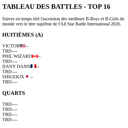
TABLEAU DES BATTLES
-
TOP 16
Suivez en temps réel l'ascension des meilleurs B-Boys et B-Girls du
monde vers le titre suprême de l'All Star Battle International 2026.
HUITIÈMES (A)
VICTOR
--
TBD
--
--
PHIL WIZARD
--
TBD
--
--
DANY DANN
--
TBD
--
--
SHIGEKIX
--
TBD
--
--
QUARTS
TBD
--
--
TBD
--
--
TBD
--
--
TBD
--
--