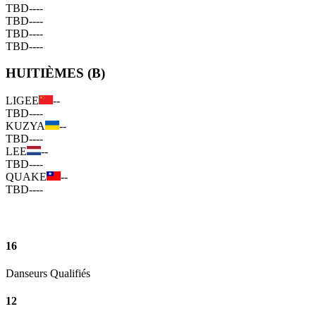
TBD
--
--
TBD
--
--
TBD
--
--
TBD
--
--
HUITIÈMES (B)
LIGEE
--
TBD
--
--
KUZYA
--
TBD
--
--
LEE
--
TBD
--
--
QUAKE
--
TBD
--
--
16
Danseurs Qualifiés
12