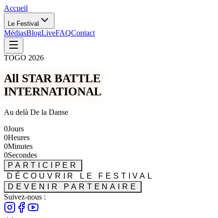
Accueil
Le Festival
Médias
Blog
Live
FAQ
Contact
TOGO 2026
All STAR BATTLE
INTERNATIONAL
Au delà De la Danse
0
Jours
0
Heures
0
Minutes
0
Secondes
PARTICIPER
DÉCOUVRIR LE FESTIVAL
DEVENIR PARTENAIRE
Suivez-nous :