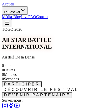
Accueil
Le Festival
Médias
Blog
Live
FAQ
Contact
TOGO 2026
All STAR BATTLE
INTERNATIONAL
Au delà De la Danse
0
Jours
0
Heures
0
Minutes
0
Secondes
PARTICIPER
DÉCOUVRIR LE FESTIVAL
DEVENIR PARTENAIRE
Suivez-nous :