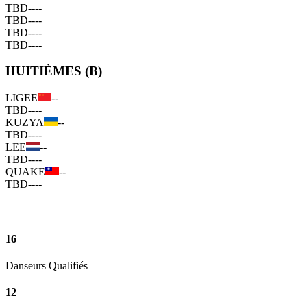
TBD
--
--
TBD
--
--
TBD
--
--
TBD
--
--
HUITIÈMES (B)
LIGEE
--
TBD
--
--
KUZYA
--
TBD
--
--
LEE
--
TBD
--
--
QUAKE
--
TBD
--
--
16
Danseurs Qualifiés
12