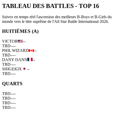
TABLEAU DES BATTLES
-
TOP 16
Suivez en temps réel l'ascension des meilleurs B-Boys et B-Girls du
monde vers le titre suprême de l'All Star Battle International 2026.
HUITIÈMES (A)
VICTOR
--
TBD
--
--
PHIL WIZARD
--
TBD
--
--
DANY DANN
--
TBD
--
--
SHIGEKIX
--
TBD
--
--
QUARTS
TBD
--
--
TBD
--
--
TBD
--
--
TBD
--
--