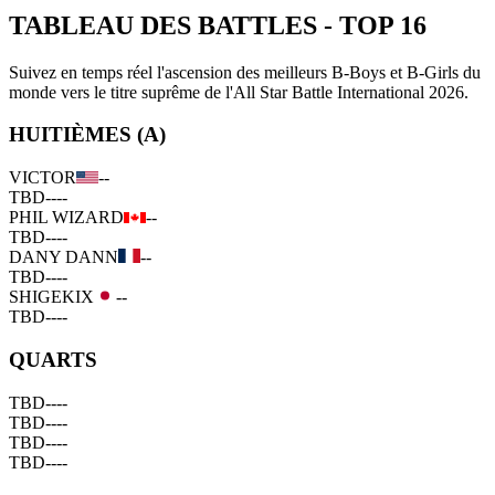
TABLEAU DES BATTLES
-
TOP 16
Suivez en temps réel l'ascension des meilleurs B-Boys et B-Girls du
monde vers le titre suprême de l'All Star Battle International 2026.
HUITIÈMES (A)
VICTOR
--
TBD
--
--
PHIL WIZARD
--
TBD
--
--
DANY DANN
--
TBD
--
--
SHIGEKIX
--
TBD
--
--
QUARTS
TBD
--
--
TBD
--
--
TBD
--
--
TBD
--
--