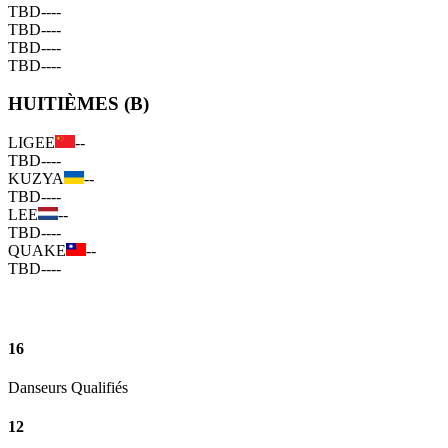
TBD
--
--
TBD
--
--
TBD
--
--
TBD
--
--
HUITIÈMES (B)
LIGEE
--
TBD
--
--
KUZYA
--
TBD
--
--
LEE
--
TBD
--
--
QUAKE
--
TBD
--
--
16
Danseurs Qualifiés
12