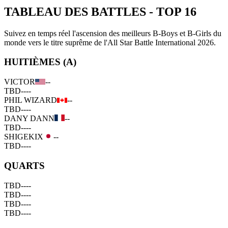
TABLEAU DES BATTLES
-
TOP 16
Suivez en temps réel l'ascension des meilleurs B-Boys et B-Girls du
monde vers le titre suprême de l'All Star Battle International 2026.
HUITIÈMES (A)
VICTOR
--
TBD
--
--
PHIL WIZARD
--
TBD
--
--
DANY DANN
--
TBD
--
--
SHIGEKIX
--
TBD
--
--
QUARTS
TBD
--
--
TBD
--
--
TBD
--
--
TBD
--
--