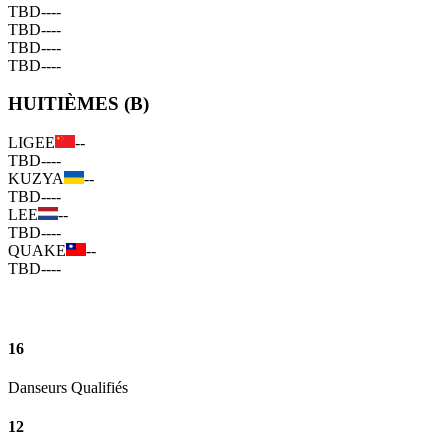
TBD
--
--
TBD
--
--
TBD
--
--
TBD
--
--
HUITIÈMES (B)
LIGEE
--
TBD
--
--
KUZYA
--
TBD
--
--
LEE
--
TBD
--
--
QUAKE
--
TBD
--
--
16
Danseurs Qualifiés
12