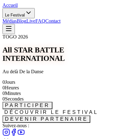
Accueil
Le Festival
Médias
Blog
Live
FAQ
Contact
TOGO 2026
All STAR BATTLE
INTERNATIONAL
Au delà De la Danse
0
Jours
0
Heures
0
Minutes
0
Secondes
PARTICIPER
DÉCOUVRIR LE FESTIVAL
DEVENIR PARTENAIRE
Suivez-nous :