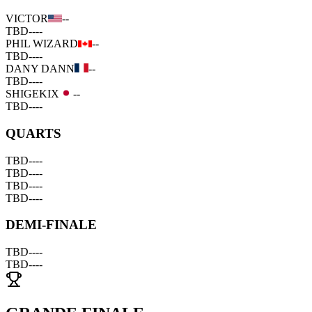
VICTOR
--
TBD
--
--
PHIL WIZARD
--
TBD
--
--
DANY DANN
--
TBD
--
--
SHIGEKIX
--
TBD
--
--
QUARTS
TBD
--
--
TBD
--
--
TBD
--
--
TBD
--
--
DEMI-FINALE
TBD
--
--
TBD
--
--