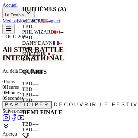
Accueil
HUITIÈMES (A)
Le Festival
Médias
Blog
Live
FAQ
Contact
VICTOR
--
TBD
--
--
PHIL WIZARD
--
TOGO 2026
TBD
--
--
DANY DANN
--
All STAR BATTLE
TBD
--
--
SHIGEKIX
--
INTERNATIONAL
TBD
--
--
Au delà De la Danse
QUARTS
0
Jours
TBD
--
--
0
Heures
TBD
--
--
0
Minutes
TBD
--
--
0
Secondes
TBD
--
--
PARTICIPER
DÉCOUVRIR LE FESTI
Suivez-nous :
DEMI-FINALE
TBD
--
--
TBD
--
--
Aperçu