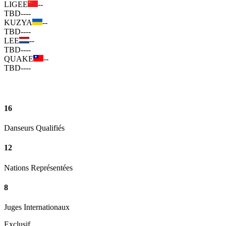
LIGEE
--
TBD
--
--
KUZYA
--
TBD
--
--
LEE
--
TBD
--
--
QUAKE
--
TBD
--
--
16
Danseurs Qualifiés
12
Nations Représentées
8
Juges Internationaux
Exclusif