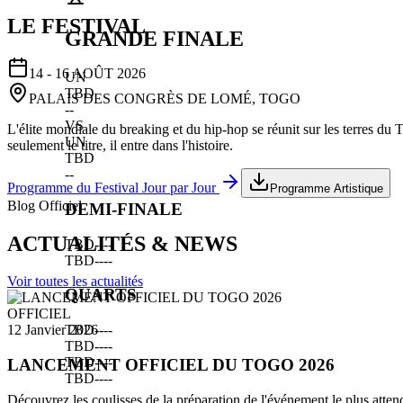
LE FESTIVAL
GRANDE FINALE
14 - 16 AOÛT 2026
UN
TBD
PALAIS DES CONGRÈS DE LOMÉ, TOGO
--
VS
L'élite mondiale du breaking et du hip-hop se réunit sur les terres du
UN
seulement le titre, il entre dans l'histoire.
TBD
--
Programme du Festival Jour par Jour
Programme Artistique
Blog Officiel
DEMI-FINALE
ACTUALITÉS & NEWS
TBD
--
--
TBD
--
--
Voir toutes les actualités
QUARTS
OFFICIEL
TBD
--
--
12 Janvier 2026
TBD
--
--
TBD
--
--
LANCEMENT OFFICIEL DU TOGO 2026
TBD
--
--
Découvrez les coulisses de la préparation de l'événement le plus atten