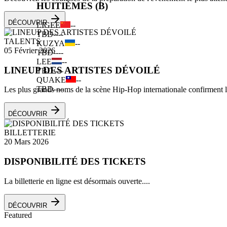
HUITIÈMES (B)
DÉCOUVRIR
LIGEE
--
TBD
--
--
TALENTS
KUZYA
--
05 Février 2026
TBD
--
--
LEE
--
LINEUP DES ARTISTES DÉVOILÉ
TBD
--
--
QUAKE
--
TBD
--
--
Les plus grands noms de la scène Hip-Hop internationale confirment leu
DÉCOUVRIR
BILLETTERIE
20 Mars 2026
DISPONIBILITÉ DES TICKETS
La billetterie en ligne est désormais ouverte....
DÉCOUVRIR
Featured