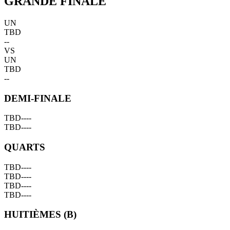
GRANDE FINALE
UN
TBD
--
VS
UN
TBD
--
DEMI-FINALE
TBD
--
--
TBD
--
--
QUARTS
TBD
--
--
TBD
--
--
TBD
--
--
TBD
--
--
HUITIÈMES (B)